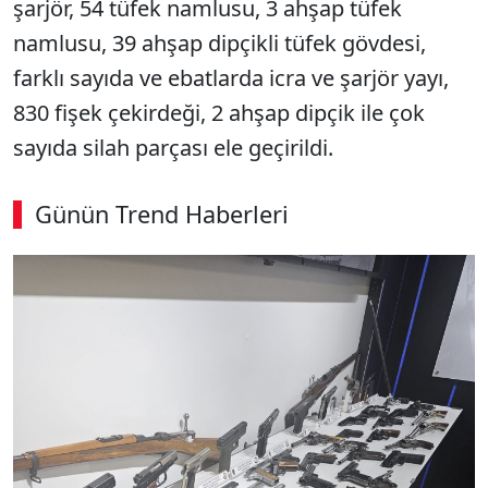
şarjör, 54 tüfek namlusu, 3 ahşap tüfek
namlusu, 39 ahşap dipçikli tüfek gövdesi,
farklı sayıda ve ebatlarda icra ve şarjör yayı,
830 fişek çekirdeği, 2 ahşap dipçik ile çok
sayıda silah parçası ele geçirildi.
Günün Trend Haberleri
00:02
/ 08:15
Sesi Aç