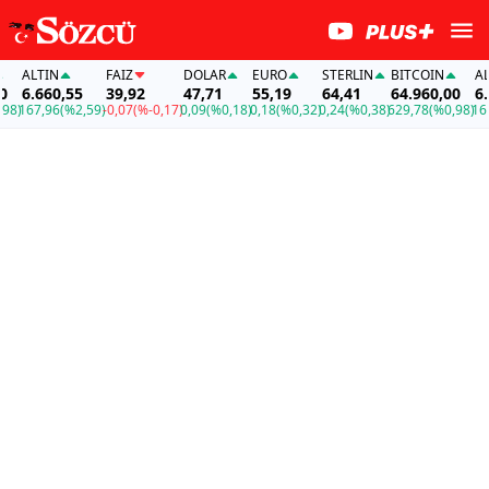
ALTIN
FAİZ
DOLAR
EURO
STERLIN
BITCOIN
ALTI
6.660,55
39,92
47,71
55,19
64,41
64.960,00
6.66
167,96
(%2,59)
-0,07
(%-0,17)
0,09
(%0,18)
0,18
(%0,32)
0,24
(%0,38)
629,78
(%0,98)
167,9