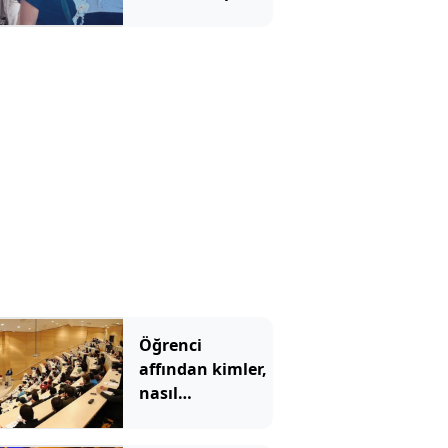
kayınvalidesiyle
bir saat sohbet
etmiş
Öğrenci
affından kimler,
nasıl
yararlanabilecek?
İşte detaylar