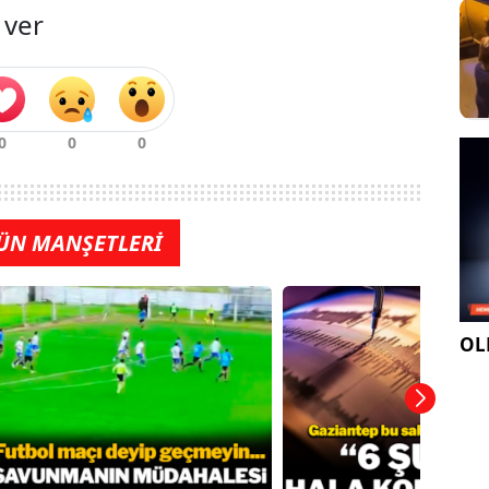
 ver
ÜN MANŞETLERİ
OLE