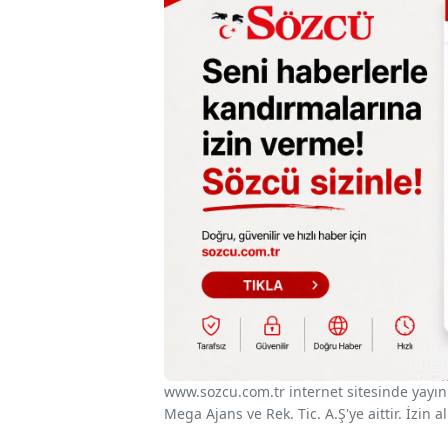
www.sozcu.com.tr internet sitesinde yayınla
Mega Ajans ve Rek. Tic. A.Ş'ye aittir. İzin