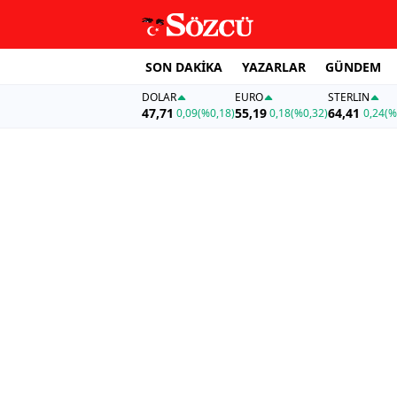
SON DAKİKA
YAZARLAR
GÜNDEM
DOLAR
EURO
STERLIN
47,71
55,19
64,41
0,09
(%0,18)
0,18
(%0,32)
0,24
(%