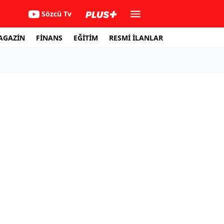
Sözcü Tv
AGAZİN
FİNANS
EĞİTİM
RESMİ İLANLAR