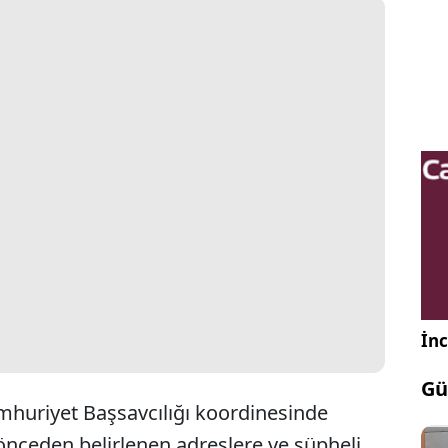
İnc
Gü
uriyet Başsavcılığı koordinesinde
önceden belirlenen adreslere ve şüpheli