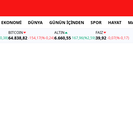
EKONOMİ
DÜNYA
GÜNÜN İÇİNDEN
SPOR
HAYAT
M
BITCOIN
ALTIN
FAİZ
64.838,82
6.660,55
39,92
0,38)
-154,17
(%-0,24)
167,96
(%2,59)
-0,07
(%-0,17)