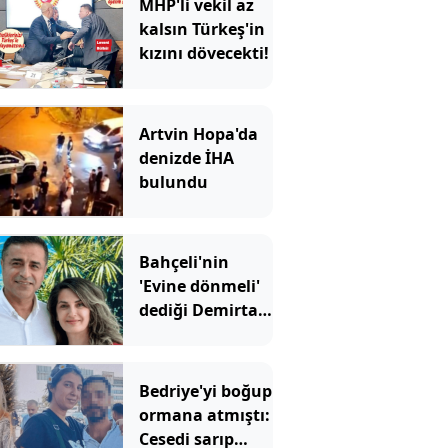
MHP'li vekil az
kalsın Türkeş'in
kızını dövecekti!
Artvin Hopa'da
denizde İHA
bulundu
Bahçeli'nin
'Evine dönmeli'
dediği Demirtaş
için Erdoğan'ın
yardımcısından
şaşırtan sözler
Bedriye'yi boğup
ormana atmıştı:
Cesedi sarıp