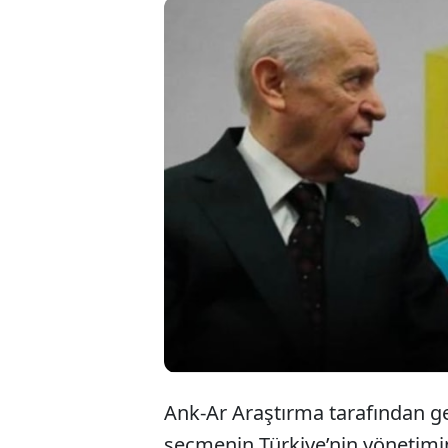
Ank-Ar Araş
büyük bölü
ortaya çıkt
memnuniyets
Ank-Ar Araştırma tarafından ge
seçmenin Türkiye’nin yönetimin