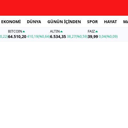
EKONOMİ
DÜNYA
GÜNÜN İÇİNDEN
SPOR
HAYAT
M
BITCOIN
ALTIN
FAİZ
64.510,20
6.534,35
39,99
0,22)
410,19
(%0,64)
38,27
(%0,59)
0,04
(%0,09)