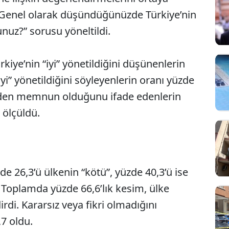
“Genel olarak düşündüğünüzde Türkiye’nin
nuz?” sorusu yöneltildi.
kiye’nin “iyi” yönetildiğini düşünenlerin
yi” yönetildiğini söyleyenlerin oranı yüzde
imden memnun olduğunu ifade edenlerin
 ölçüldü.
zde 26,3’ü ülkenin “kötü”, yüzde 40,3’ü ise
i. Toplamda yüzde 66,6’lık kesim, ülke
di. Kararsız veya fikri olmadığını
,7 oldu.