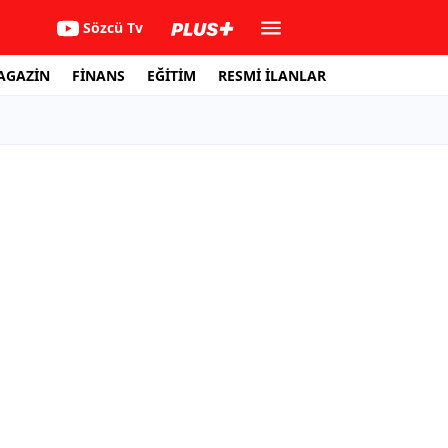
Sözcü Tv
AGAZİN
FİNANS
EĞİTİM
RESMİ İLANLAR