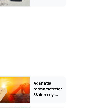
yardımcısını
öldürdü
Adana’da
termometreler
38 dereceyi
gördü