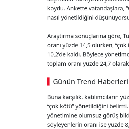
koydu. Ankette vatandaşlara, 
nasıl yönetildiğini düşünüyorsu
Araştırma sonuçlarına göre, Tür
oranı yüzde 14,5 olurken, “çok i
10,2’de kaldı. Böylece yönet
toplam oranı yüzde 24,7 olarak
ABERİ OKU
➜
Günün Trend Haberleri
Buna karşılık, katılımcıların yü
SÖZCÜ SON DAKİKA
“çok kötü” yönetildiğini belirtt
yönetimine olumsuz görüş bildir
söyleyenlerin oranı ise yüzde 8