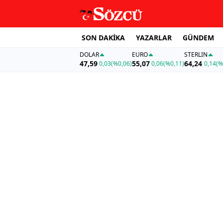
SON DAKİKA
YAZARLAR
GÜNDEM
DOLAR
EURO
STERLIN
47,59
55,07
64,24
0,03
(%0,06)
0,06
(%0,11)
0,14
(%