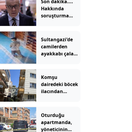
Son dakika....
Hakkında
soruşturma
başlatılan
Ertuğrul Özkök
adliyede
Sultangazi'de
camilerden
ayakkabı çalan
şüpheli
kamerada
Komşu
dairedeki böcek
ilacından
zehirlenen 9
yaşındaki çocuk
öldü!
Oturduğu
apartmanda,
yöneticinin