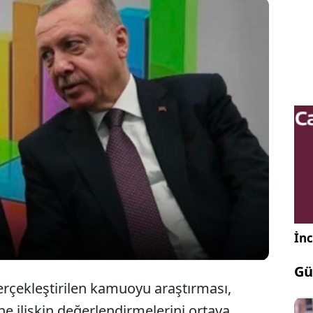
tırma tarafından yapılan son ankette, toplumun
münün ülke yönetiminden memnun olmadığı
ı. Araştırmada, Cumhur İttifakı seçmenindeki
izlik oranları da dikkat çekti.
İnc
Gü
rçekleştirilen kamuoyu araştırması,
e ilişkin değerlendirmelerini ortaya