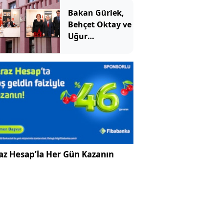
Bakan Gürlek,
Behçet Oktay ve
Uğur
Mumcu'nun
ailelerini dinledi
az Hesap’la Her Gün Kazanın