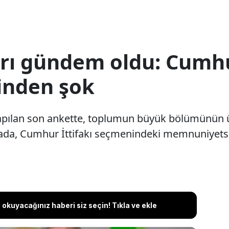
rı gündem oldu: Cumhur
inden şok
yapılan son ankette, toplumun büyük bölümünü
mada, Cumhur İttifakı seçmenindeki memnuniyetsizl
okuyacağınız haberi siz seçin! Tıkla ve ekle