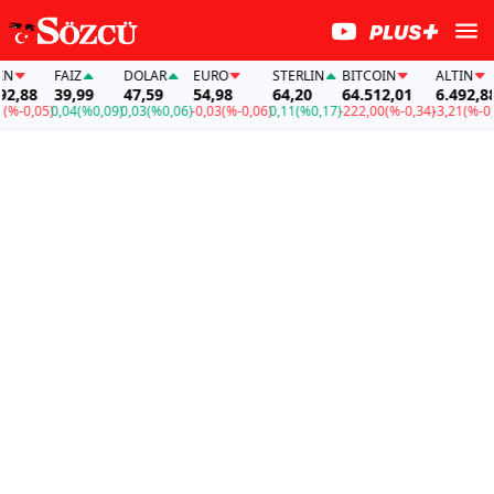
FAİZ
DOLAR
EURO
STERLIN
BITCOIN
ALTIN
,88
39,99
47,59
54,98
64,20
64.512,01
6.492,88
-0,05)
0,04
(%0,09)
0,03
(%0,06)
-0,03
(%-0,06)
0,11
(%0,17)
-222,00
(%-0,34)
-3,21
(%-0,05