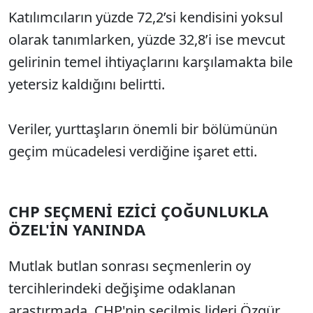
Katılımcıların yüzde 72,2’si kendisini yoksul
Sesi Aç
olarak tanımlarken, yüzde 32,8’i ise mevcut
gelirinin temel ihtiyaçlarını karşılamakta bile
yetersiz kaldığını belirtti.
Veriler, yurttaşların önemli bir bölümünün
geçim mücadelesi verdiğine işaret etti.
CHP SEÇMENİ EZİCİ ÇOĞUNLUKLA
ÖZEL'İN YANINDA
Mutlak butlan sonrası seçmenlerin oy
tercihlerindeki değişime odaklanan
araştırmada, CHP'nin seçilmiş lideri Özgür