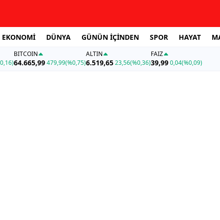
EKONOMİ
DÜNYA
GÜNÜN İÇİNDEN
SPOR
HAYAT
M
BITCOIN
ALTIN
FAİZ
64.665,99
6.519,65
39,99
0,16)
479,99
(%0,75)
23,56
(%0,36)
0,04
(%0,09)