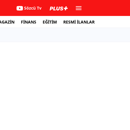
Sözcü Tv
AGAZİN
FİNANS
EĞİTİM
RESMİ İLANLAR