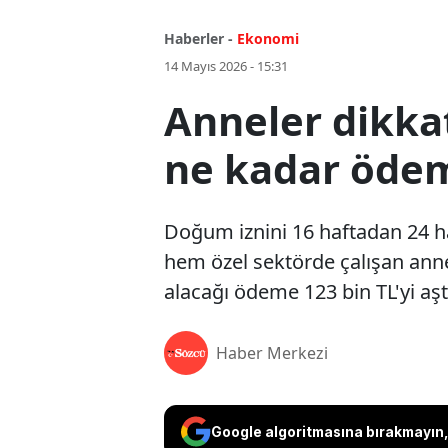
Haberler -
Ekonomi
14 Mayıs 2026 - 15:31
Anneler dikkat
ne kadar öde
Doğum iznini 16 haftadan 24 h
hem özel sektörde çalışan annel
alacağı ödeme 123 bin TL'yi aşt
Haber Merkezi
Google algoritmasına bırakmayın, 