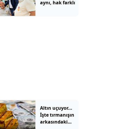
aynı, hak farklı
Altın uçuyor...
İşte tırmanışın
arkasındaki
neden...