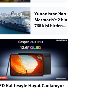
Yunanistan'dan
Marmaris'e 2 bin
768 kişi birden
akın etti
D Kalitesiyle Hayat Canlanıyor