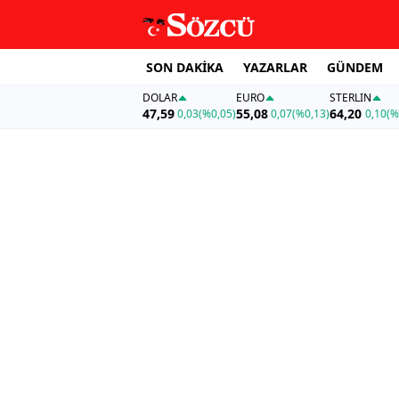
SON DAKİKA
YAZARLAR
GÜNDEM
DOLAR
EURO
STERLIN
47,59
55,08
64,20
0,03
(%0,05)
0,07
(%0,13)
0,10
(%