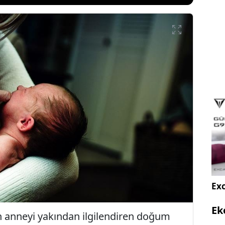
Exc
Ek
an anneyi yakından ilgilendiren doğum