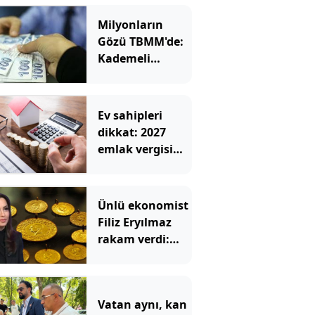
Milyonların
Gözü TBMM'de:
Kademeli
emeklilik
çıkacak mı,
kimleri
Ev sahipleri
kapsıyor?
dikkat: 2027
emlak vergisi
hesaplamasında
yeni dönem
başladı!
Ünlü ekonomist
Filiz Eryılmaz
rakam verdi:
İşte altının
geleceği seviye
Vatan aynı, kan