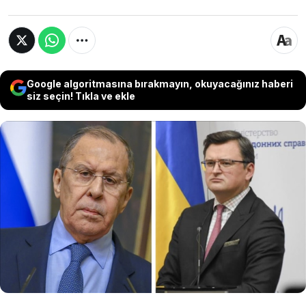
Google algoritmasına bırakmayın, okuyacağınız haberi
siz seçin! Tıkla ve ekle
Ukrayna Dışişleri Bakanı Kuleba'nın
açıklamalarına tepki gösteren Rusya,
"Eğitimsiz, saldırgan insanları Amerikan
parasıyla Ukrayna'yı mahvetmek üzere
bakan yaptılar" açıklamasında bulundu.