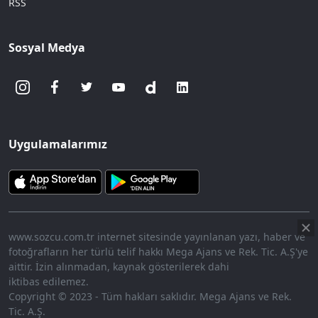
RSS
Sosyal Medya
Uygulamalarımız
www.sozcu.com.tr internet sitesinde yayınlanan yazı, haber ve
fotoğrafların her türlü telif hakkı Mega Ajans ve Rek. Tic. A.Ş'ye
aittir. İzin alınmadan, kaynak gösterilerek dahi
iktibas edilemez.
Copyright © 2023 - Tüm hakları saklıdır. Mega Ajans ve Rek.
Tic. A.Ş.