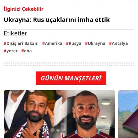
İlginizi Çekebilir
Ukrayna: Rus uçaklarını imha ettik
Etiketler
Dışişleri Bakanı
Amerika
Rusya
Ukrayna
Antalya
yeter
eba
GÜNÜN MANŞETLERİ