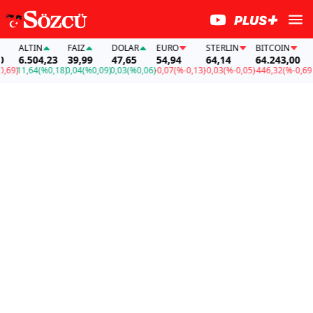
ALTIN
FAİZ
DOLAR
EURO
STERLIN
BITCOIN
AL
6.504,23
39,99
47,65
54,94
64,14
64.243,00
6.
9)
11,64
(%0,18)
0,04
(%0,09)
0,03
(%0,06)
-0,07
(%-0,13)
-0,03
(%-0,05)
-446,32
(%-0,69)
11,