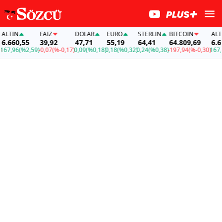
TIN
FAİZ
DOLAR
EURO
STERLIN
BITCOIN
ALTIN
660,55
39,92
47,71
55,19
64,41
64.809,69
6.660,
,96
(%2,59)
-0,07
(%-0,17)
0,09
(%0,18)
0,18
(%0,32)
0,24
(%0,38)
-197,94
(%-0,30)
167,96
(