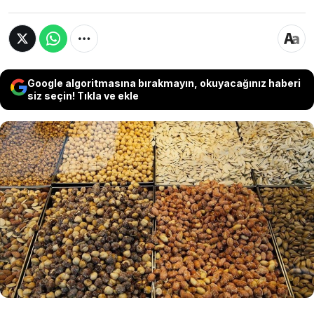
Google algoritmasına bırakmayın, okuyacağınız haberi
siz seçin! Tıkla ve ekle
Zahmetli üretim süreci ve sınırlı hasadı
nedeniyle yüksek ekonomik değere sahip olan
bu kuruyemiş, içerdiği doymamış yağ asitleri,
vitaminler ve minerallerle kalp-damar sağlığını
ve bağışıklık sistemini destekleyen en kıymetli
tarım ürünleri arasında yer alıyor.