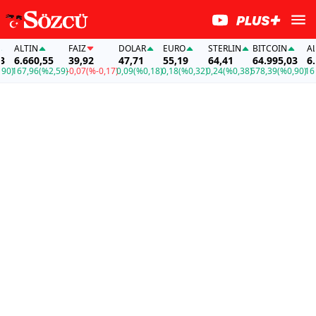
ALTIN
FAİZ
DOLAR
EURO
STERLIN
BITCOIN
ALTI
6.660,55
39,92
47,71
55,19
64,41
64.995,03
6.66
)
167,96
(%2,59)
-0,07
(%-0,17)
0,09
(%0,18)
0,18
(%0,32)
0,24
(%0,38)
578,39
(%0,90)
167,9