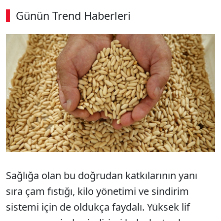
Günün Trend Haberleri
00:02
/ 08:43
Sesi Aç
Sağlığa olan bu doğrudan katkılarının yanı
sıra çam fıstığı, kilo yönetimi ve sindirim
sistemi için de oldukça faydalı. Yüksek lif