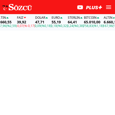
N
FAİZ
DOLAR
EURO
STERLIN
BITCOIN
ALTIN
0,55
39,92
47,71
55,19
64,41
65.010,00
6.660,55
6
(%2,59)
-0,07
(%-0,17)
0,09
(%0,18)
0,18
(%0,32)
0,24
(%0,38)
758,83
(%1,18)
167,96
(%2,