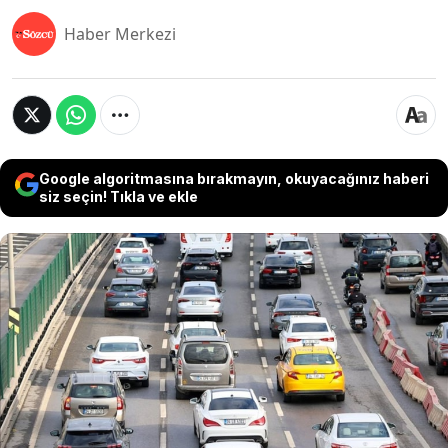
Haber Merkezi
Google algoritmasına bırakmayın, okuyacağınız haberi
siz seçin! Tıkla ve ekle
Türkiye İstatistik Kurumu'nun (TÜİK) yayımladığı
Nisan 2026 Motorlu Kara Taşıtları raporu ile 2025
yılı nüfus verileri karşılaştırıldığında, kişi başına
düşen araç sayısında Türkiye zirvesinin
büyükşehirlerde olmadığı ortaya çıktı. Yapılan
oranlamaya göre nüfusuna kıyasla en yoğun araç
sahipliği oranına sahip il Muğla oldu.