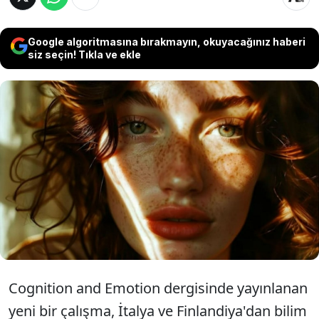
Google algoritmasına bırakmayın, okuyacağınız haberi
siz seçin! Tıkla ve ekle
Yapılan bir çalışma, yapay zeka tarafından
üretilen insanları nasıl algıladığımızı ve bu
bilginin insan davranışı üzerinde herhangi
bir etkisinin olup olmadığını araştırdı.
Cognition and Emotion dergisinde yayınlanan
yeni bir çalışma, İtalya ve Finlandiya'dan bilim