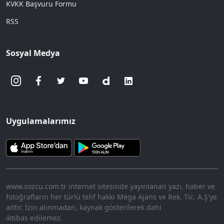
KVKK Başvuru Formu
RSS
Sosyal Medya
Uygulamalarımız
www.sozcu.com.tr internet sitesinde yayınlanan yazı, haber ve
fotoğrafların her türlü telif hakkı Mega Ajans ve Rek. Tic. A.Ş'ye
aittir. İzin alınmadan, kaynak gösterilerek dahi
iktibas edilemez.