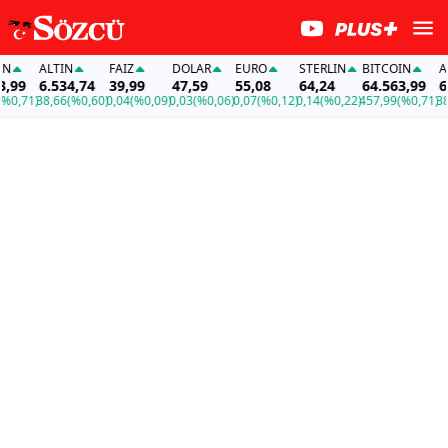
ALTIN
FAİZ
DOLAR
EURO
STERLIN
BITCOIN
ALTIN
6.534,74
39,99
47,59
55,08
64,24
64.563,99
6.534
1)
38,66
(%0,60)
0,04
(%0,09)
0,03
(%0,06)
0,07
(%0,12)
0,14
(%0,22)
457,99
(%0,71)
38,66
(