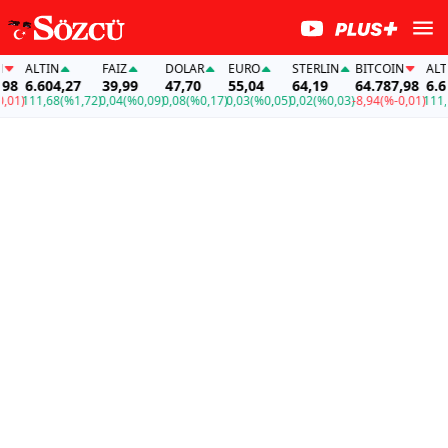
ALTIN
FAİZ
DOLAR
EURO
STERLIN
BITCOIN
ALTIN
8
6.604,27
39,99
47,70
55,04
64,19
64.787,98
6.604
1)
111,68
(%1,72)
0,04
(%0,09)
0,08
(%0,17)
0,03
(%0,05)
0,02
(%0,03)
-8,94
(%-0,01)
111,68