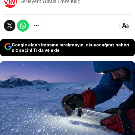
Derleyen: Yunus Emre Kılıç
Google algoritmasına bırakmayın, okuyacağınız haberi
siz seçin! Tıkla ve ekle
Buzulların olduğu Antartika'da yapılan bazı
çalışmalar buzulların içine uzaydan gelen bazı
izlere rastladı. Antartika'da yapılan buzul
inceleme çalışmaları buzlardan elde edilen
örneklerin incelenmesi ile birlikte buz üstünde
uzaydan geldiği fark edilen 'yıldız tozu'
bulunduğunu ortaya koydu.