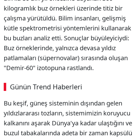
kilogramlık buz örnekleri üzerinde titiz bir
çalışma yürütüldü. Bilim insanları, gelişmiş
kütle spektrometrisi yöntemlerini kullanarak
bu buzları analiz etti. Sonuçlar büyüleyiciydi:
Buz örneklerinde, yalnızca devasa yıldız
patlamaları (süpernovalar) sırasında oluşan
"Demir-60" izotopuna rastlandı.
Günün Trend Haberleri
00:02
/ 02:14
Bu keşif, güneş sisteminin dışından gelen
Sesi Aç
yıldızlararası tozların, sistemimizin koruyucu
kalkanını aşarak Dünya'ya kadar ulaştığını ve
buzul tabakalarında adeta bir zaman kapsülü