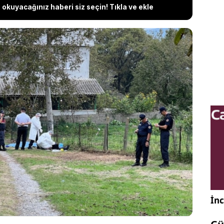
okuyacağınız haberi siz seçin! Tıkla ve ekle
mazlığı nedeniyle çıkan kavgada pompalı tüfekle 2
 1'ini yaralayan Aydın Ergün, savunmasında,
zlerimin üzerine çökertip ‘Öldürün bunu atın’ diye
savunmak için son noktada canımdan vazgeçerek,
ki el ateş ettim. Bu arada elimi Musa kaptığından
 olay gerçekleşti” dedi.
İnc