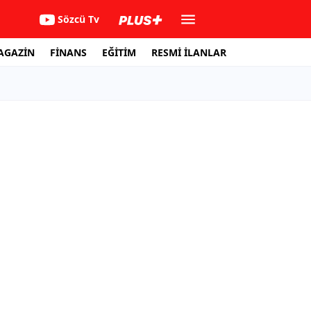
Sözcü Tv
AGAZİN
FİNANS
EĞİTİM
RESMİ İLANLAR