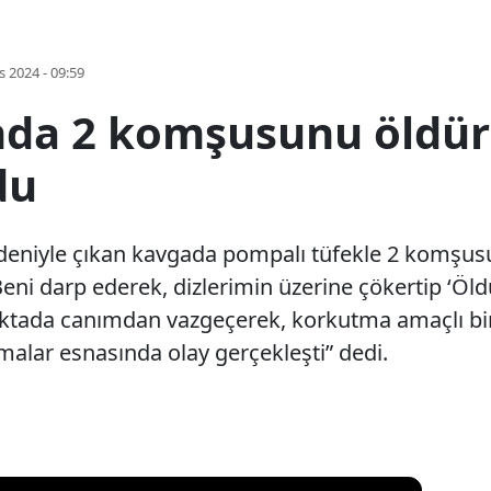
s 2024 - 09:59
nda 2 komşusunu öldür
du
edeniyle çıkan kavgada pompalı tüfekle 2 komşusu
ni darp ederek, dizlerimin üzerine çökertip ‘Öldü
tada canımdan vazgeçerek, korkutma amaçlı bir i
alar esnasında olay gerçekleşti” dedi.