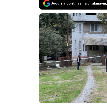
Google algoritmasına bırakmayın, 
Bartın’da arazi anlaş
komşusunu öldüren ve
“Beni darp ederek, di
bağırdılar. Kendimi 
korkutma amaçlı bir i
boğuşmalar esnasında