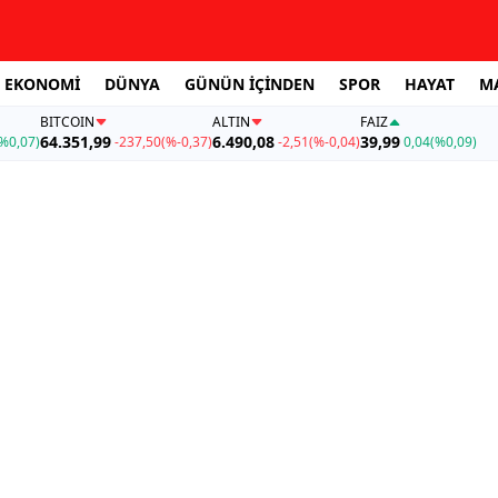
EKONOMİ
DÜNYA
GÜNÜN İÇİNDEN
SPOR
HAYAT
M
BITCOIN
ALTIN
FAİZ
64.351,99
6.490,08
39,99
%0,07)
-237,50
(%-0,37)
-2,51
(%-0,04)
0,04
(%0,09)