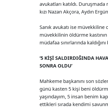
avukatları katıldı. Duruşmada
kızı Nazan Akçora, Aydın Ergün’
Sanık avukatı ise müvekkiline ol
müvekkilinin öldürme kastının
müdafaa sınırlarında kaldığını be
‘5 KİŞİ SALDIRDIĞINDA HAV
SONRA OLDU’
Mahkeme başkanını son sözleri
günü kasten 5 kişi beni öldürme
yaşındayım, 5 insan benim kapı
ettikleri sırada kendimi savu