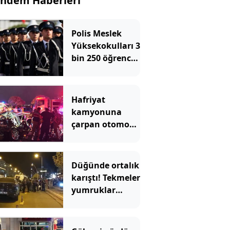
ndem Haberleri
Polis Meslek
Yüksekokulları 3
bin 250 öğrenci
alacak! İşte
aranan şartlar
Hafriyat
kamyonuna
çarpan otomobil
hurdaya döndü
Düğünde ortalık
karıştı! Tekmeler
yumruklar
havada uçuştu