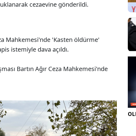
tuklanarak cezaevine gönderildi.
eza Mahkemesi'nde 'Kasten öldürme'
is istemiyle dava açıldı.
uruşması Bartın Ağır Ceza Mahkemesi'nde
OLE