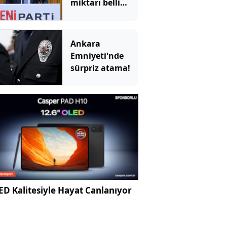
miktarı belli
oldu
Ankara
Emniyeti'nde
sürpriz atama!
D Kalitesiyle Hayat Canlanıyor