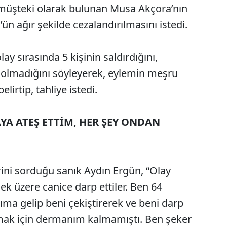
 müşteki olarak bulunan Musa Akçora’nın
ün ağır şekilde cezalandırılmasını istedi.
ay sırasında 5 kişinin saldırdığını,
 olmadığını söyleyerek, eylemin meşru
lirtip, tahliye istedi.
AYA ATEŞ ETTİM, HER ŞEY ONDAN
ni sorduğu sanık Aydın Ergün, “Olay
k üzere canice darp ettiler. Ben 64
ma gelip beni çekiştirerek ve beni darp
nmak için dermanım kalmamıştı. Ben şeker