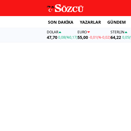
SON DAKİKA
YAZARLAR
GÜNDEM
DOLAR
EURO
STERLIN
47,70
55,00
64,22
0,08
(%0,17)
-0,01
(%-0,02)
0,05
(