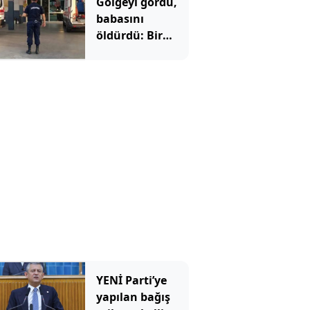
Gölgeyi gördü,
babasını
öldürdü: Bir
anlık hata
faciaya dönüştü
YENİ Parti’ye
yapılan bağış