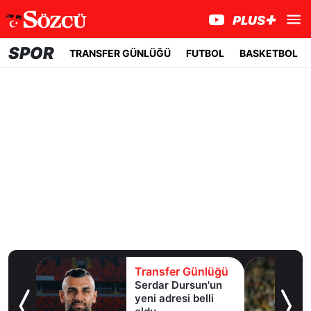
SPOR
TRANSFER GÜNLÜĞÜ
FUTBOL
BASKETBOL
Transfer Günlüğü
Transfer Günlüğü
Serdar Dursun'un
Galatasaray'a
yeni adresi belli
sürpriz orta saha
1 gün önce