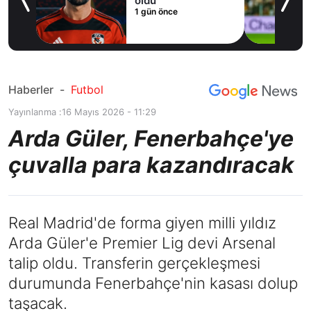
oldu
1 gün önce
Haberler
-
Futbol
Yayınlanma :
16 Mayıs 2026 - 11:29
Arda Güler, Fenerbahçe'ye
çuvalla para kazandıracak
Real Madrid'de forma giyen milli yıldız
Arda Güler'e Premier Lig devi Arsenal
talip oldu. Transferin gerçekleşmesi
durumunda Fenerbahçe'nin kasası dolup
taşacak.