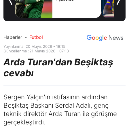
ilal
ım
Haberler
-
Futbol
Yayınlanma :
20 Mayıs 2026 - 19:15
Güncellenme :
21 Mayıs 2026 - 07:13
Arda Turan'dan Beşiktaş
cevabı
Sergen Yalçın'ın istifasının ardından
Beşiktaş Başkanı Serdal Adalı, genç
teknik direktör Arda Turan ile görüşme
gerçekleştirdi.