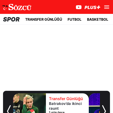
SPOR
TRANSFER GÜNLÜĞÜ
FUTBOL
BASKETBOL
lüğü
Transfer Günlüğü
uaylı
Batrakov’da ikinci
ma
raunt
1 gün önce