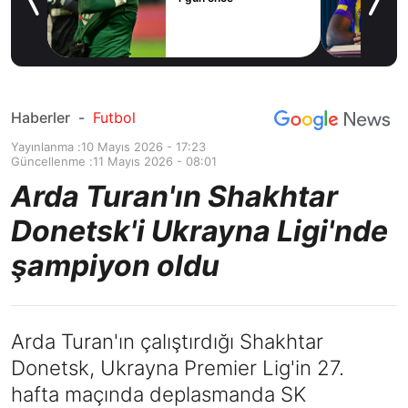
ilal
ım
Haberler
-
Futbol
Yayınlanma :
10 Mayıs 2026 - 17:23
Güncellenme :
11 Mayıs 2026 - 08:01
Arda Turan'ın Shakhtar
Donetsk'i Ukrayna Ligi'nde
şampiyon oldu
Arda Turan'ın çalıştırdığı Shakhtar
Donetsk, Ukrayna Premier Lig'in 27.
hafta maçında deplasmanda SK