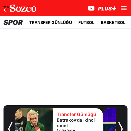
SPOR
TRANSFER GÜNLÜĞÜ
FUTBOL
BASKETBOL
lüğü
Transfer Günlüğü
uaylı
Batrakov’da ikinci
ma
raunt
1 gün önce