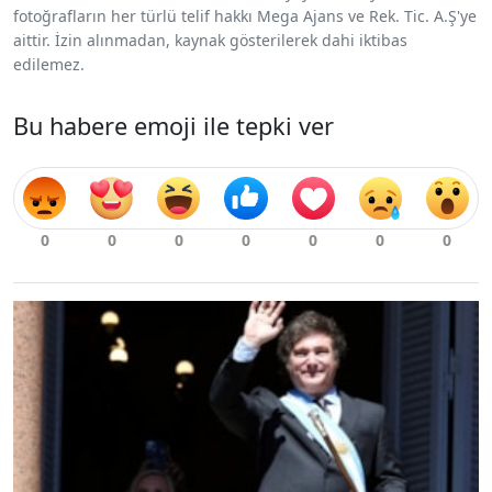
fotoğrafların her türlü telif hakkı Mega Ajans ve Rek. Tic. A.Ş'ye
aittir. İzin alınmadan, kaynak gösterilerek dahi iktibas
edilemez.
Bu habere emoji ile tepki ver