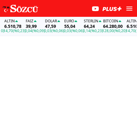
ALTIN
FAİZ
DOLAR
EURO
STERLIN
BITCOIN
ALTIN
6.510,78
39,99
47,59
55,04
64,24
64.280,00
6.510,7
4,70
(%0,23)
0,04
(%0,09)
0,03
(%0,06)
0,03
(%0,06)
0,14
(%0,23)
128,00
(%0,20)
14,70
(%0,