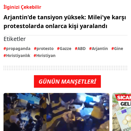
İlginizi Çekebilir
Arjantin'de tansiyon yüksek: Milei'ye karşı
protestolarda onlarca kişi yaralandı
Etiketler
propaganda
protesto
Gazze
ABD
Arjantin
Gine
Hıristiyanlık
Hıristiyan
GÜNÜN MANŞETLERİ