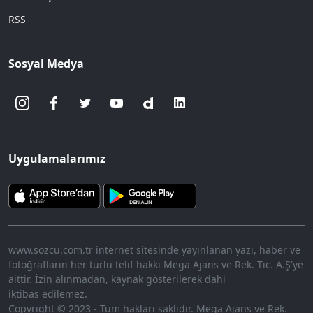
RSS
Sosyal Medya
Uygulamalarımız
www.sozcu.com.tr internet sitesinde yayınlanan yazı, haber ve
fotoğrafların her türlü telif hakkı Mega Ajans ve Rek. Tic. A.Ş'ye
aittir. İzin alınmadan, kaynak gösterilerek dahi
iktibas edilemez.
Copyright © 2023 - Tüm hakları saklıdır. Mega Ajans ve Rek.