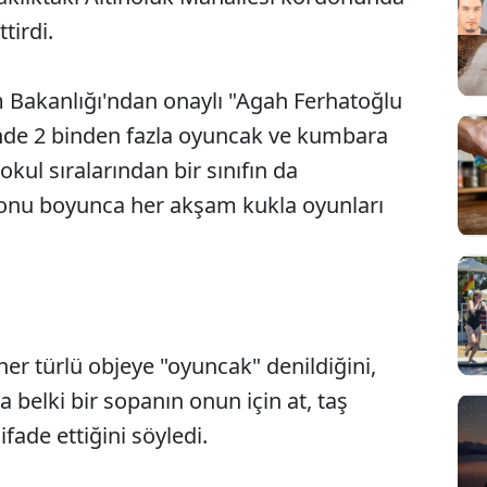
ttirdi.
zm Bakanlığı'ndan onaylı "Agah Ferhatoğlu
de 2 binden fazla oyuncak ve kumbara
okul sıralarından bir sınıfın da
zonu boyunca her akşam kukla oyunları
er türlü objeye "oyuncak" denildiğini,
belki bir sopanın onun için at, taş
fade ettiğini söyledi.