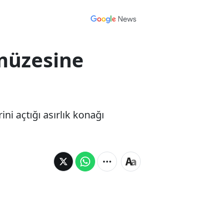
müzesine
ni açtığı asırlık konağı