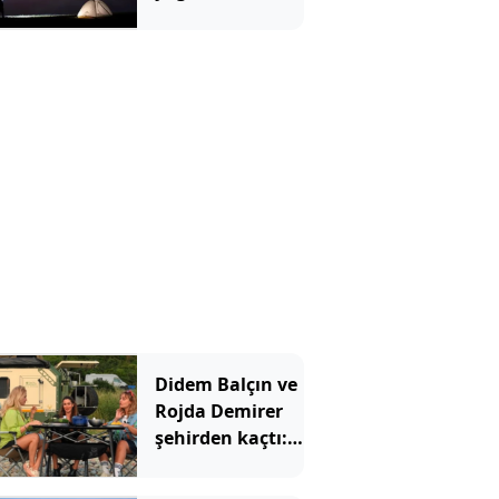
tarihi ve izleme
rehberi
Didem Balçın ve
Rojda Demirer
şehirden kaçtı:
İstanbul'un yanı
başında