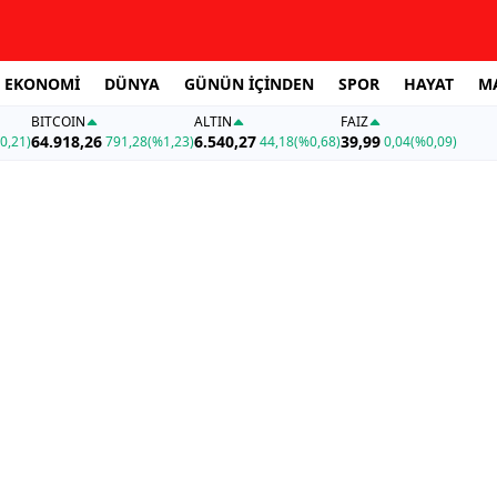
EKONOMİ
DÜNYA
GÜNÜN İÇİNDEN
SPOR
HAYAT
M
BITCOIN
ALTIN
FAİZ
64.918,26
6.540,27
39,99
0,21)
791,28
(%1,23)
44,18
(%0,68)
0,04
(%0,09)