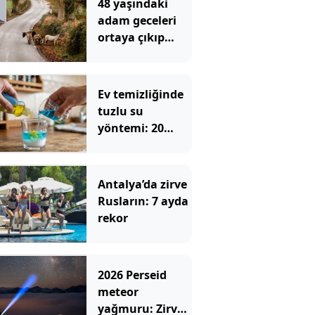
48 yaşındaki
adam geceleri
ortaya çıkıp
etrafa leş
bırakıyordu:
Nedeni tüm
Ev temizliğinde
mahalleyi
tuzlu su
şaşırttı
yöntemi: 20
yıllık ev
hanımları bile
deniyor
Antalya’da zirve
Rusların: 7 ayda
rekor
2026 Perseid
meteor
yağmuru: Zirve