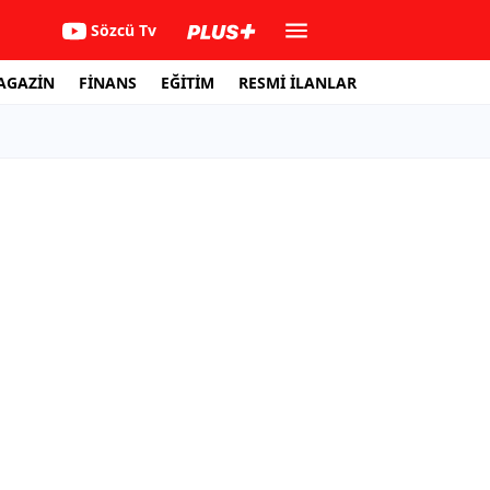
Sözcü Tv
AGAZİN
FİNANS
EĞİTİM
RESMİ İLANLAR