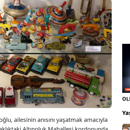
sir'in Edremit ilçesinde yaşayan iş adamı Agah
oğlu, dünyaya gözlerini açtığı asırlık konağı
ak ve kumbara müzesine dönüştürerek ziyarete
OLE
Ya
ğlu, ailesinin anısını yaşatmak amacıyla
aklıktaki Altınoluk Mahallesi kordonunda