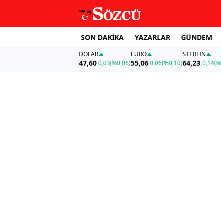
SON DAKİKA
YAZARLAR
GÜNDEM
DOLAR
EURO
STERLIN
47,60
55,06
64,23
0,03
(%0,06)
0,06
(%0,10)
0,14
(%