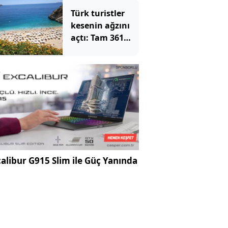
karavanda kız
Türk turistler
kıza kamp yaptı
kesenin ağzını
açtı: Tam 361
milyon 978 bin
dolar
alibur G915 Slim ile Güç Yanında