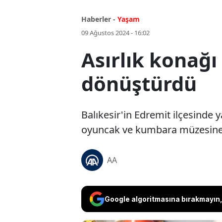
Haberler -
Yaşam
09 Ağustos 2024 - 16:02
Asırlık konağ
dönüştürdü
Balıkesir'in Edremit ilçesinde 
oyuncak ve kumbara müzesine d
AA
Google algoritmasına bırakmayın, 