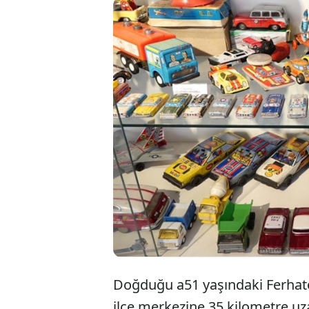
Balıke
Ferhat
oyunc
açtı.
Doğduğu a51 yaşındaki Ferhato
ilçe merkezine 35 kilometre uz