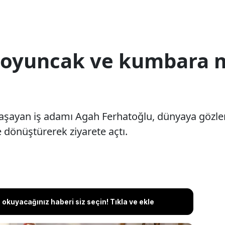
ı oyuncak ve kumbara 
yaşayan iş adamı Agah Ferhatoğlu, dünyaya gözleri
önüştürerek ziyarete açtı.
okuyacağınız haberi siz seçin! Tıkla ve ekle