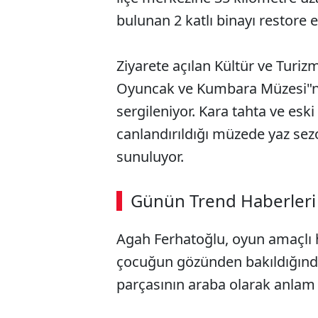
bulunan 2 katlı binayı restore e
Ziyarete açılan Kültür ve Turi
Oyuncak ve Kumbara Müzesi"n
sergileniyor. Kara tahta ve eski 
canlandırıldığı müzede yaz se
sunuluyor.
ABERİ OKU
➜
Günün Trend Haberleri
Agah Ferhatoğlu, oyun amaçlı h
SÖZCÜ SON DAKİKA
çocuğun gözünden bakıldığında 
parçasının araba olarak anlam i