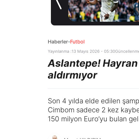
Madrid'den
1 gün önce
Vinicius Junior
kararı
Haberler
-
Futbol
Yayınlanma :
13 Mayıs 2026 - 05:30
Güncellenme
Aslantepe! Hayran b
aldırmıyor
Son 4 yılda elde edilen şamp
Cimbom sadece 2 kez kaybetti
150 milyon Euro’yu bulan gelir