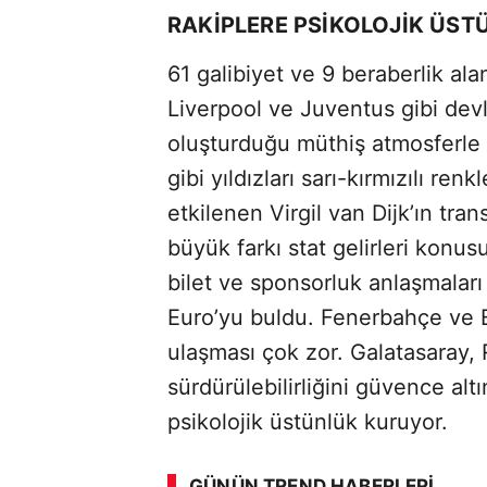
RAKİPLERE PSİKOLOJİK ÜS
61 galibiyet ve 9 beraberlik a
Liverpool ve Juventus gibi devle
oluşturduğu müthiş atmosferle 
gibi yıldızları sarı-kırmızılı re
etkilenen Virgil van Dijk’ın tran
büyük farkı stat gelirleri konu
bilet ve sponsorluk anlaşmaları
Euro’yu buldu. Fenerbahçe ve B
ulaşması çok zor. Galatasaray,
sürdürülebilirliğini güvence alt
psikolojik üstünlük kuruyor.
GÜNÜN TREND HABERLERI