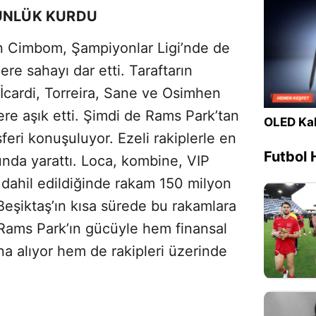
TÜNLÜK KURDU
lan Cimbom, Şampiyonlar Ligi’nde de
re sahayı dar etti. Taraftarın
İcardi, Torreira, Sane ve Osimhen
nklere aşık etti. Şimdi de Rams Park’tan
OLED Kal
sferi konuşuluyor. Ezeli rakiplerle en
Futbol 
sunda yarattı. Loca, kombine, VIP
 dahil edildiğinde rakam 150 milyon
eşiktaş’ın kısa sürede bu rakamlara
 Rams Park’ın gücüyle hem finansal
ına alıyor hem de rakipleri üzerinde