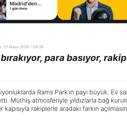
1 gün önce
 :
13 Mayıs 2026 - 09:39
ırakıyor, para basıyor, rakip
iyonluklarda Rams Park’ın payı büyük. Ev sah
. Müthiş atmosferiyle yıldızlarla bağ kurul
 kapısıyla rakiplerle aradaki farkın açılmasın