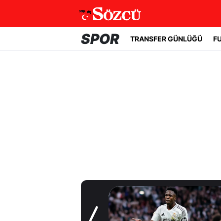
SPOR
TRANSFER GÜNLÜĞÜ
F
Transfer Günlüğü
Geleceği tartışma
konusuydu! Real