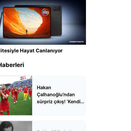
itesiyle Hayat Canlanıyor
Haberleri
Hakan
Çalhanoğlu’ndan
sürpriz çıkış! ‘Kendimi
TFF Başkanı olarak
görüyorum'