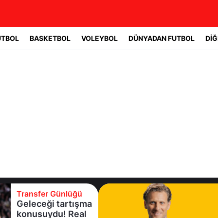
UTBOL
BASKETBOL
VOLEYBOL
DÜNYADAN FUTBOL
DİĞ
Transfer Günlüğü
Uruguay'ın başına
Forlan geçti