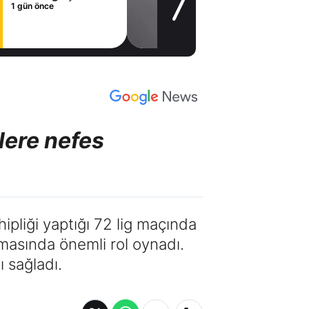
sözleşme
1 gün önce
imzaladı
lere nefes
ipliği yaptığı 72 lig maçında
masında önemli rol oynadı.
ı sağladı.