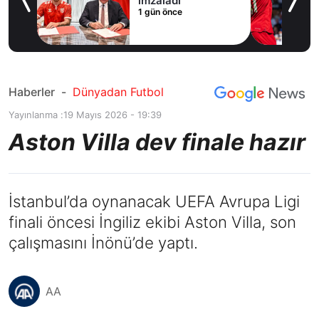
imzaladı
1 gün önce
du
Haberler
-
Dünyadan Futbol
Yayınlanma :
19 Mayıs 2026 - 19:39
Aston Villa dev finale hazır
İstanbul’da oynanacak UEFA Avrupa Ligi
finali öncesi İngiliz ekibi Aston Villa, son
çalışmasını İnönü’de yaptı.
AA