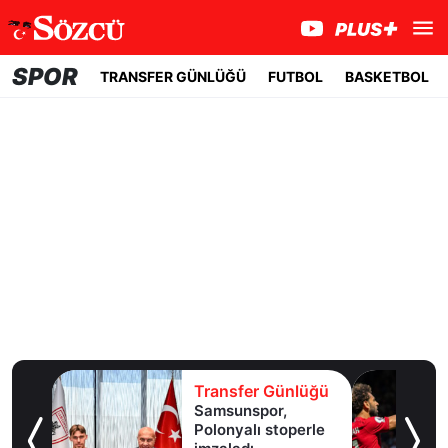
SPOR
TRANSFER GÜNLÜĞÜ
FUTBOL
BASKETBOL
lüğü
Transfer Günlüğü
Samsunspor,
Polonyalı stoperle