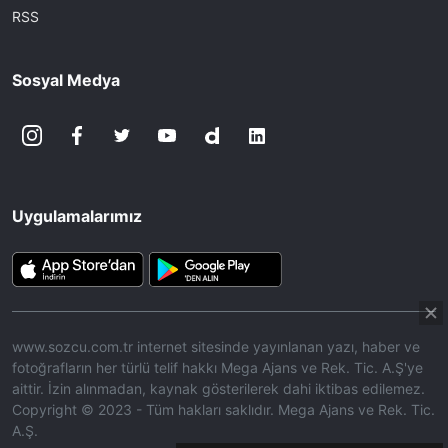
RSS
Sosyal Medya
Uygulamalarımız
www.sozcu.com.tr internet sitesinde yayınlanan yazı, haber ve
fotoğrafların her türlü telif hakkı Mega Ajans ve Rek. Tic. A.Ş'ye
aittir. İzin alınmadan, kaynak gösterilerek dahi iktibas edilemez.
Copyright © 2023 - Tüm hakları saklıdır. Mega Ajans ve Rek. Tic.
A.Ş.
360p
Loaded
:
Sesi
10.50%
Aç