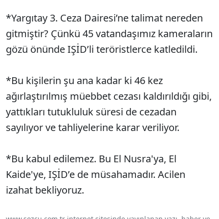
*Yargıtay 3. Ceza Dairesi’ne talimat nereden
gitmiştir? Çünkü 45 vatandaşımız kameraların
gözü önünde IŞİD’li teröristlerce katledildi.
*Bu kişilerin şu ana kadar ki 46 kez
ağırlaştırılmış müebbet cezası kaldırıldığı gibi,
yattıkları tutukluluk süresi de cezadan
sayılıyor ve tahliyelerine karar veriliyor.
*Bu kabul edilemez. Bu El Nusra'ya, El
Kaide'ye, IŞİD’e de müsahamadır. Acilen
izahat bekliyoruz.
www.sozcu.com.tr internet sitesinde yayınlanan yazı, haber ve