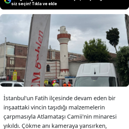
siz seçin! Tıkla ve ekle
Bir üniversitenin inşaat çalışmaları
sırasında vincin taşıdığı demirlerin
çarpması sonucu Atlamataşı Camii'nin
minaresi çöktü.
İstanbul'un Fatih ilçesinde devam eden bir
inşaattaki vincin taşıdığı malzemelerin
çarpmasıyla Atlamataşı Camii'nin minaresi
yıkıldı. Çökme anı kameraya yansırken,