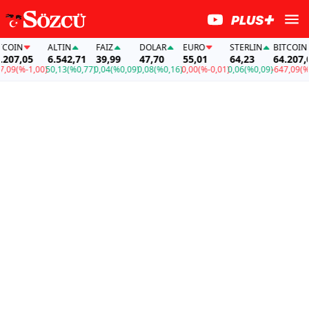
OIN
ALTIN
FAİZ
DOLAR
EURO
STERLIN
BITCOIN
07,05
6.542,71
39,99
47,70
55,01
64,23
64.207,05
09
(%-1,00)
50,13
(%0,77)
0,04
(%0,09)
0,08
(%0,16)
0,00
(%-0,01)
0,06
(%0,09)
-647,09
(%-1