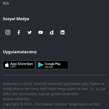
RSS
Sosyal Medya
Uygulamalarımız
www.sozcu.com.tr internet sitesinde yayınlanan yazı, haber ve
fotoğrafların her türlü telif hakkı Mega Ajans ve Rek. Tic. A.Ş'ye
aittir. İzin alınmadan, kaynak gösterilerek dahi
iktibas edilemez.
Copyright © 2023 - Tüm hakları saklıdır. Mega Ajans ve Rek.