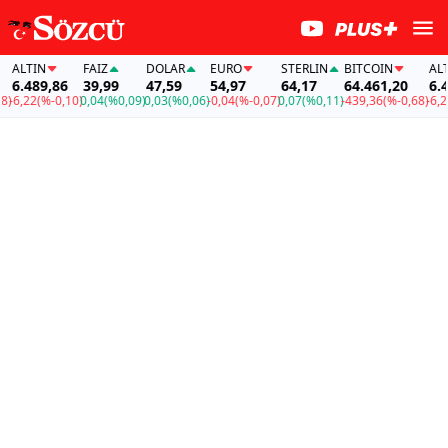
ALTIN
FAİZ
DOLAR
EURO
STERLIN
BITCOIN
ALTI
6.489,86
39,99
47,59
54,97
64,17
64.461,20
6.48
)
-6,22
(%-0,10)
0,04
(%0,09)
0,03
(%0,06)
-0,04
(%-0,07)
0,07
(%0,11)
-439,36
(%-0,68)
-6,22