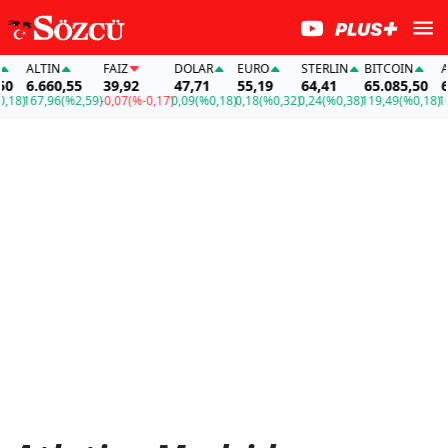
ALTIN
FAİZ
DOLAR
EURO
STERLIN
BITCOIN
A
50
6.660,55
39,92
47,71
55,19
64,41
65.085,50
6
,18)
167,96
(%2,59)
-0,07
(%-0,17)
0,09
(%0,18)
0,18
(%0,32)
0,24
(%0,38)
119,49
(%0,18)
16