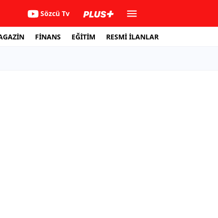
Sözcü Tv
AGAZİN
FİNANS
EĞİTİM
RESMİ İLANLAR