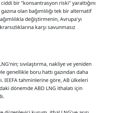
ciddi bir "konsantrasyon riski" yarattığını
gazına olan bağımlılığı tek bir alternatif
ağımlılıkla değiştirmenin, Avrupa'yı
ikrarsızlıklarına karşı savunmasız
NG'nin; sıvılaştırma, nakliye ve yeniden
yle genellikle boru hattı gazından daha
. IEEFA tahminlerine göre, AB ülkeleri
ındaki dönemde ABD LNG ithalatı için
ı.
ve düzenleyici kurum, ithal LNG'ye aşırı