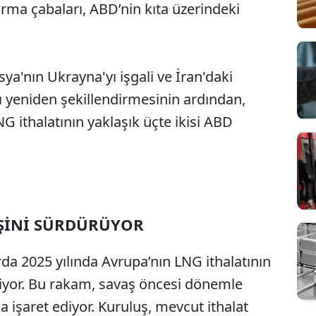
rma çabaları, ABD’nin kıta üzerindeki
ya'nın Ukrayna'yı işgali ve İran'daki
nı yeniden şekillendirmesinin ardından,
LNG ithalatının yaklaşık üçte ikisi ABD
İŞİNİ SÜRDÜRÜYOR
Sesi Aç
ırda 2025 yılında Avrupa’nın LNG ithalatının
iyor. Bu rakam, savaş öncesi dönemle
a işaret ediyor. Kuruluş, mevcut ithalat