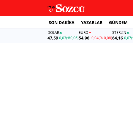
SON DAKİKA
YAZARLAR
GÜNDEM
DOLAR
EURO
STERLIN
47,59
54,96
64,16
0,03
(%0,06)
-0,04
(%-0,08)
0,07
(