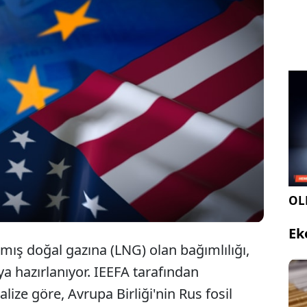
misi ve Finansal Analiz Enstitüsü (IEEFA)
ayımlanan yeni bir rapor, Avrupa’nın Rus fosil
an uzaklaşma stratejisinin ABD gazına olan
tehlikeli boyutlara taşıdığını ortaya koydu.
OLE
Ek
lmış doğal gazına (LNG) olan bağımlılığı,
 hazırlanıyor. IEEFA tarafından
ze göre, Avrupa Birliği'nin Rus fosil