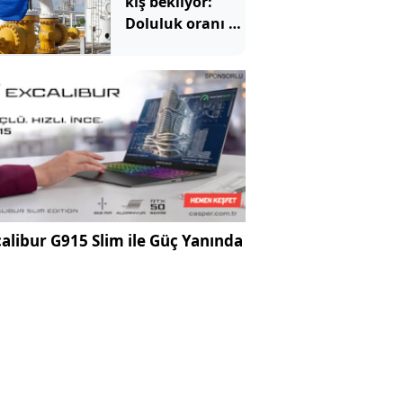
kış bekliyor:
Doluluk oranı 15
yılın en
düşüğünde
alibur G915 Slim ile Güç Yanında