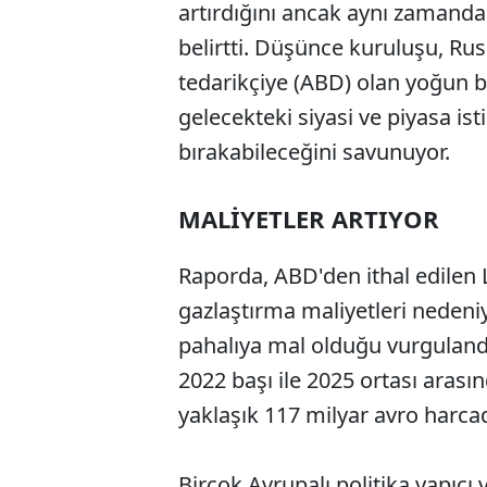
artırdığını ancak aynı zamanda 
belirtti. Düşünce kuruluşu, Rus 
tedarikçiye (ABD) olan yoğun b
gelecekteki siyasi ve piyasa ist
bırakabileceğini savunuyor.
MALİYETLER ARTIYOR
Raporda, ABD'den ithal edilen L
gazlaştırma maliyetleri nedeni
pahalıya mal olduğu vurgulandı
2022 başı ile 2025 ortası aras
yaklaşık 117 milyar avro harcad
Birçok Avrupalı politika yapıcı 