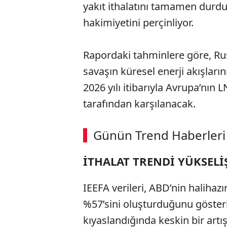
yakıt ithalatını tamamen durdu
hakimiyetini perçinliyor.
Rapordaki tahminlere göre, Rus
savaşın küresel enerji akışları
2026 yılı itibarıyla Avrupa’nın 
tarafından karşılanacak.
ABERİ OKU
➜
Günün Trend Haberleri
00:02
/ 09:08
İTHALAT TRENDİ YÜKSEL
IEEFA verileri, ABD’nin halihaz
%57’sini oluşturduğunu göster
kıyaslandığında keskin bir artış