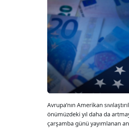
Enerji Ekono
tarafından y
yakıtlarınd
bağımlılığı 
Avrupa’nın Amerikan sıvılaştırı
önümüzdeki yıl daha da artmaya
çarşamba günü yayımlanan anali