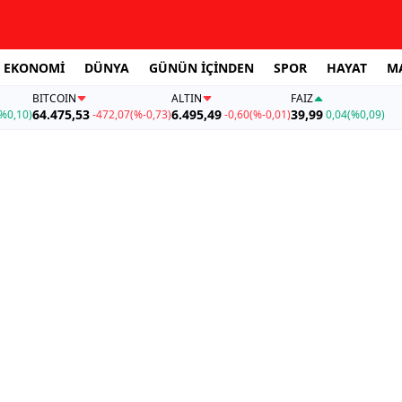
EKONOMİ
DÜNYA
GÜNÜN İÇİNDEN
SPOR
HAYAT
M
BITCOIN
ALTIN
FAİZ
64.475,53
6.495,49
39,99
%0,10)
-472,07
(%-0,73)
-0,60
(%-0,01)
0,04
(%0,09)