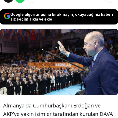
Google algoritmasına bırakmayın, okuyacağınız haberi
siz seçin! Tıkla ve ekle
Bu yaz seçimlerin yapılacağı Avrupa
Parlamentosu'nda AKP'ye yakın isimlerce
Almanya'da kurulan DAVA isimli parti
gündem oldu. Alman medyası, "Erdoğan'ın
AB'deki eli" yorumunu yaptı.
Almanya'da Cumhurbaşkanı Erdoğan ve
AKP’ye yakın isimler tarafından kurulan DAVA