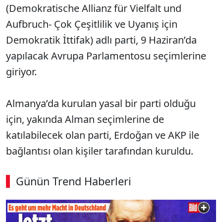
(Demokratische Allianz für Vielfalt und
Aufbruch- Çok Çeşitlilik ve Uyanış için
Demokratik İttifak) adlı parti, 9 Haziran’da
yapılacak Avrupa Parlamentosu seçimlerine
giriyor.
Almanya’da kurulan yasal bir parti olduğu
için, yakında Alman seçimlerine de
katılabilecek olan parti, Erdoğan ve AKP ile
bağlantısı olan kişiler tarafından kuruldu.
Günün Trend Haberleri
00:04
/ 09:08
Sesi Aç