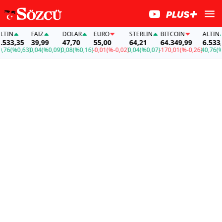
FAİZ
DOLAR
EURO
STERLIN
BITCOIN
ALTIN
FAİ
39,99
47,70
55,00
64,21
64.349,99
6.533,35
39
3)
0,04
(%0,09)
0,08
(%0,16)
-0,01
(%-0,02)
0,04
(%0,07)
-170,01
(%-0,26)
40,76
(%0,63)
0,0