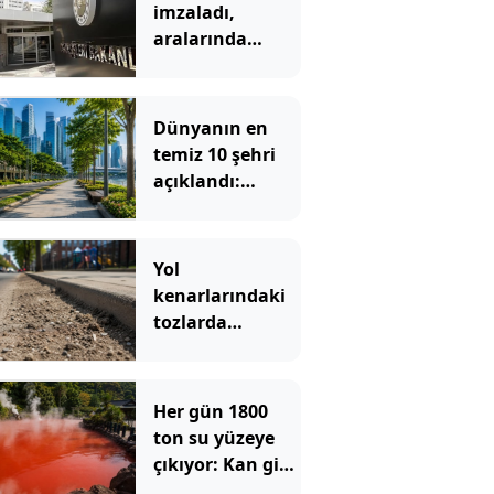
imzaladı,
aralarında
Türkiye’de var
Dünyanın en
temiz 10 şehri
açıklandı:
Sokaklarında
çöp görmek
neredeyse
Yol
imkansız
kenarlarındaki
tozlarda
keşfedildi:
Onlarca yıl
sonra bile
Her gün 1800
kaybolmamış
ton su yüzeye
çıkıyor: Kan gibi
görünüyor,