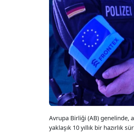
AB'nin vize alma
yeni göç ve ilti
artıran düzenlem
eleştirilirken,
olmadığı belirtil
Avrupa Birliği (AB) genelinde, aş
yaklaşık 10 yıllık bir hazırlık s