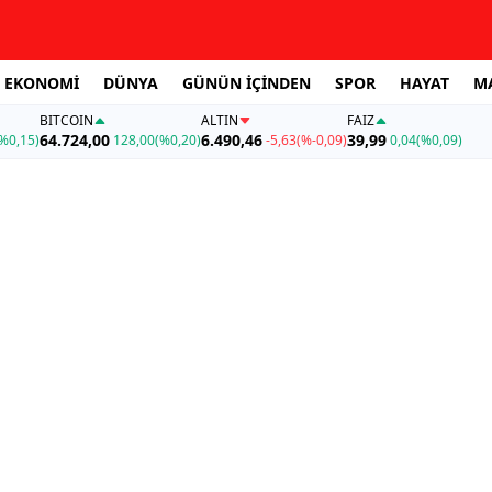
EKONOMİ
DÜNYA
GÜNÜN İÇİNDEN
SPOR
HAYAT
M
BITCOIN
ALTIN
FAİZ
64.724,00
6.490,46
39,99
%0,15)
128,00
(%0,20)
-5,63
(%-0,09)
0,04
(%0,09)