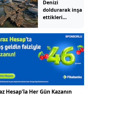
Denizi
doldurarak inşa
ettikleri
yerleşim bölgesi
çökmeye başladı
az Hesap’la Her Gün Kazanın