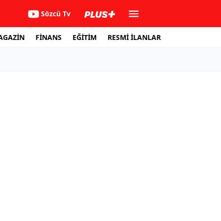
Sözcü Tv
AGAZİN
FİNANS
EĞİTİM
RESMİ İLANLAR