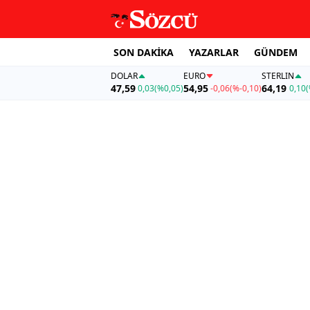
SON DAKİKA
YAZARLAR
GÜNDEM
DOLAR
EURO
STERLIN
47,59
54,95
64,19
0,03
(%0,05)
-0,06
(%-0,10)
0,10
(