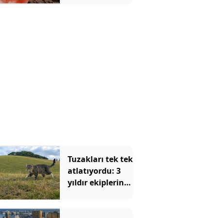
sıcaklığı 78
dereceyi buluyor
Tuzakları tek tek
atlatıyordu: 3
yıldır ekiplerin
peşinde olduğu
kedi yakalandı