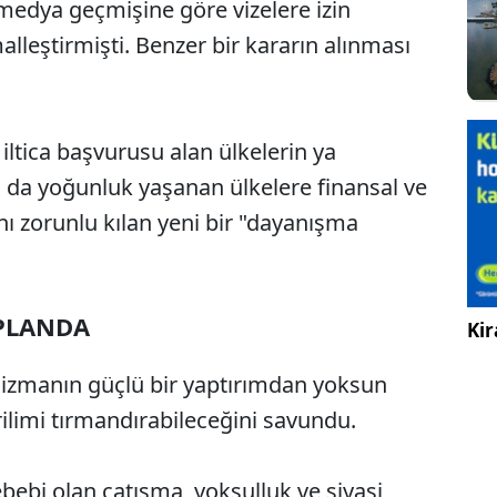
medya geçmişine göre vizelere izin
leştirmişti. Benzer bir kararın alınması
ltica başvurusu alan ülkelerin ya
a da yoğunluk yaşanan ülkelere finansal ve
ı zorunlu kılan yeni bir "dayanışma
PLANDA
Kir
izmanın güçlü bir yaptırımdan yoksun
rilimi tırmandırabileceğini savundu.
bebi olan çatışma, yoksulluk ve siyasi