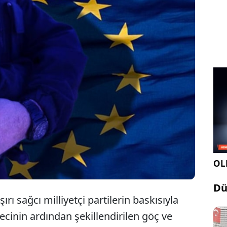
yı zorlaştıran ve sınır dışı süreçlerini hızlandıran
ca reformu yürürlüğe girdi. Sınır kontrollerini
e, hak ihlallerine yol açabileceği gerekçesiyle
 üye ülkelerin reformun uygulanmasına henüz hazır
iyor.
OLE
Dü
ırı sağcı milliyetçi partilerin baskısıyla
ürecinin ardından şekillendirilen göç ve