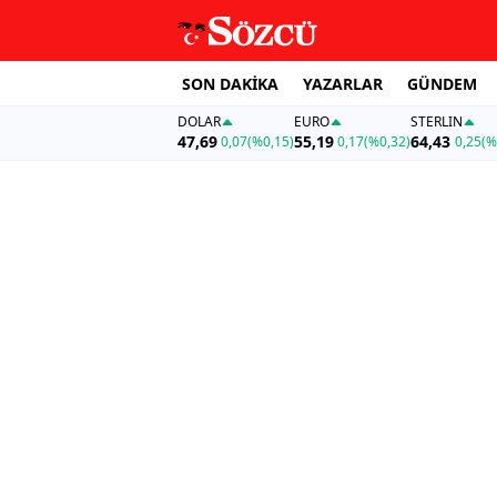
SON DAKİKA
YAZARLAR
GÜNDEM
DOLAR
EURO
STERLIN
47,69
55,19
64,43
0,07
(%0,15)
0,17
(%0,32)
0,25
(%