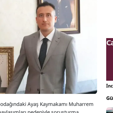
 Bakanlığı, Ayaş Kaymakamı Muharrem Eligül
 sosyal medya paylaşımları nedeniyle soruşturma
nı ve Edirne'ye hukuk müşaviri olarak
irildiğini bildirdi.
İnc
Gü
arın odağındaki Ayaş Kaymakamı Muharrem
paylaşımları nedeniyle soruşturma