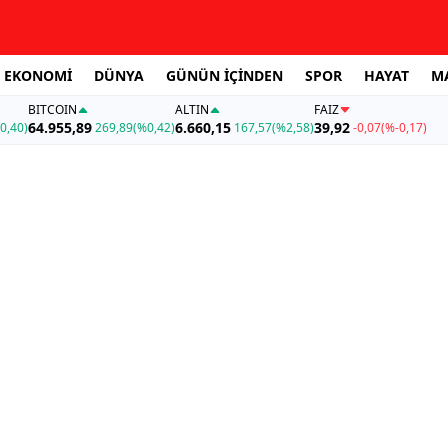
EKONOMİ
DÜNYA
GÜNÜN İÇİNDEN
SPOR
HAYAT
M
BITCOIN
ALTIN
FAİZ
64.955,89
6.660,15
39,92
0,40)
269,89
(%0,42)
167,57
(%2,58)
-0,07
(%-0,17)