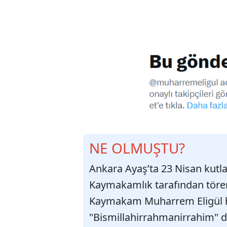
NE OLMUŞTU?
Ankara Ayaş’ta 23 Nisan kut
Kaymakamlık tarafından tören
Kaymakam Muharrem Eligül h
"Bismillahirrahmanirrahim" di