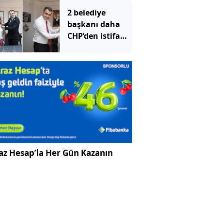
Komisyonu
2 belediye
hakkında SÖZCÜ
başkanı daha
TV'ye konuştu
CHP’den istifa
etti: YENİ
Parti’ye
katıldılar
az Hesap’la Her Gün Kazanın