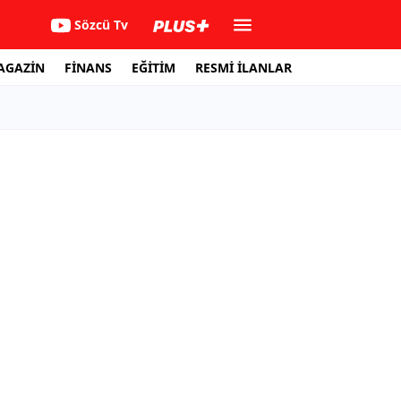
Sözcü Tv
AGAZİN
FİNANS
EĞİTİM
RESMİ İLANLAR