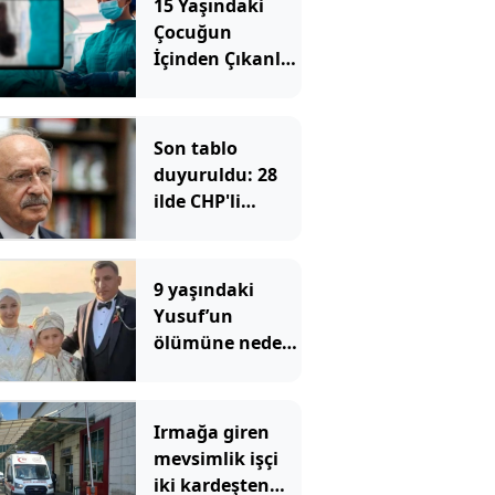
15 Yaşındaki
Çocuğun
İçinden Çıkanlar
Doktorları Bile
Şoke Etti
Son tablo
duyuruldu: 28
ilde CHP'li
belediye başkanı
kalmadı, istifa
sayısı 232'ye
9 yaşındaki
ulaştı
Yusuf’un
ölümüne neden
olan ilaçlama
faciasında şok
edici detaylar
Irmağa giren
ortaya çıktı
mevsimlik işçi
iki kardeşten