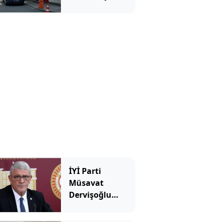
biri öldü
diğerinin
durumu ağır
İYİ Parti
Müsavat
Dervişoğlu
Çerçeve Yasa'yı
görüşen Süreç