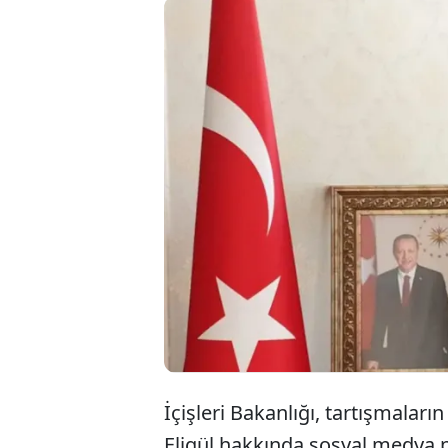
İçişleri
hakkında
açıldığı
görevlend
İçişleri Bakanlığı, tartışmal
Eligül hakkında sosyal medya 