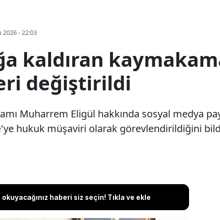
 2026 - 22:03
ağa kaldıran kaymakam
eri değiştirildi
akamı Muharrem Eligül hakkında sosyal medya pay
'ye hukuk müşaviri olarak görevlendirildiğini bild
okuyacağınız haberi siz seçin! Tıkla ve ekle