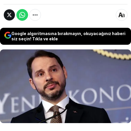
Google algoritmasına bırakmayın, okuyacağınız haberi
siz seçin! Tıkla ve ekle
CHP'nin seçim kampanyasında kullandığı ve eski
Hazine ve Maliye Bakanı Berat Albayrak'a yönelik
eleştiriler içeren "128 milyar dolar nerede?"
ifadeleri suç sayıldı. Albayrak'ın başvurusu
üzerine alt mahkemenin CHP'ye yönelik aldığı
manevi tazminat kararı, AYM tarafından
onaylandı.