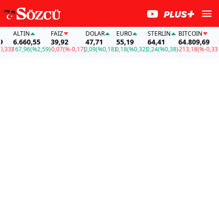
ALTIN
FAİZ
DOLAR
EURO
STERLIN
BITCOIN
ALT
6.660,55
39,92
47,71
55,19
64,41
64.809,69
6.6
167,96
(%2,59)
-0,07
(%-0,17)
0,09
(%0,18)
0,18
(%0,32)
0,24
(%0,38)
-213,18
(%-0,33)
167,