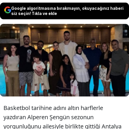
Google algoritmasına bırakmayın, okuyacağınız haberi
siz seçin! Tıkla ve ekle
NBA'de başarılı performansıyla üst üste
iki kez All-STAR seçilen Alperen Şengün
bu kez tatil paylaşımıyla beğeni topladı.
Basketbol tarihine adını altın harflerle
yazdıran Alperen Şengün sezonun
yorgunluğunu ailesiyle birlikte gittiği Antalya