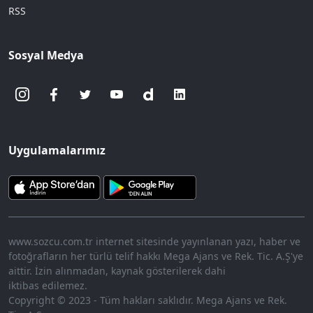
RSS
Sosyal Medya
Uygulamalarımız
www.sozcu.com.tr internet sitesinde yayınlanan yazı, haber ve
fotoğrafların her türlü telif hakkı Mega Ajans ve Rek. Tic. A.Ş'ye
aittir. İzin alınmadan, kaynak gösterilerek dahi
iktibas edilemez.
Copyright © 2023 - Tüm hakları saklıdır. Mega Ajans ve Rek.