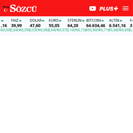
FAİZ
DOLAR
EURO
STERLIN
BITCOIN
ALTIN
FAİZ
39,99
47,60
55,05
64,20
64.634,46
6.541,16
39,99
)
0,04
(%0,09)
0,03
(%0,06)
0,04
(%0,07)
0,10
(%0,15)
456,90
(%0,71)
45,08
(%0,69)
0,04
(%0,