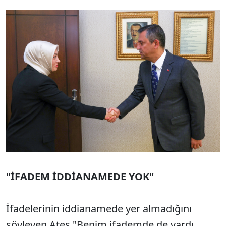
"İFADEM İDDİANAMEDE YOK"
İfadelerinin iddianamede yer almadığını
söyleyen Ateş "Benim ifademde de vardı