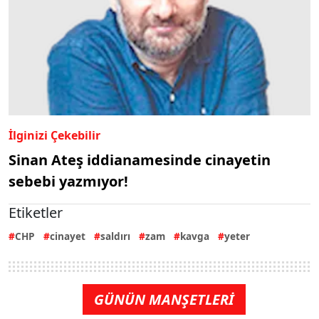
İlginizi Çekebilir
Sinan Ateş iddianamesinde cinayetin
sebebi yazmıyor!
Etiketler
CHP
cinayet
saldırı
zam
kavga
yeter
GÜNÜN MANŞETLERİ