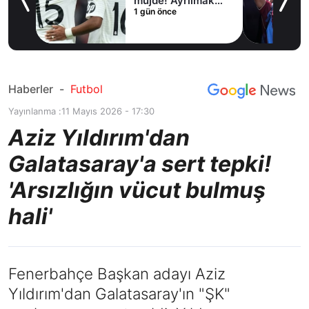
müjde! Ayrılmak
Coş
1 gün önce
2 gü
istiyor
Haberler
-
Futbol
Yayınlanma :
11 Mayıs 2026 - 17:30
Aziz Yıldırım'dan
Galatasaray'a sert tepki!
'Arsızlığın vücut bulmuş
hali'
Fenerbahçe Başkan adayı Aziz
Yıldırım'dan Galatasaray'ın "ŞK"