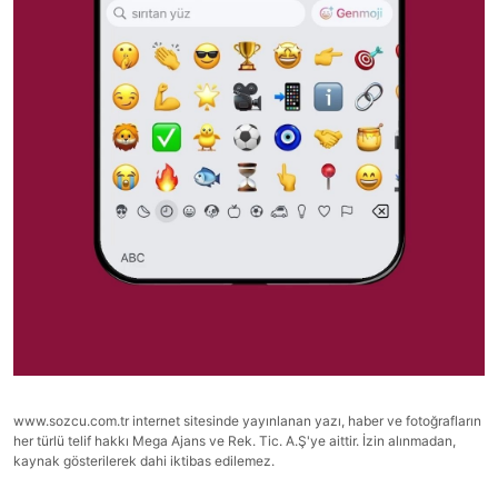
www.sozcu.com.tr internet sitesinde yayınlanan yazı, haber ve fotoğrafların
her türlü telif hakkı Mega Ajans ve Rek. Tic. A.Ş'ye aittir. İzin alınmadan,
kaynak gösterilerek dahi iktibas edilemez.