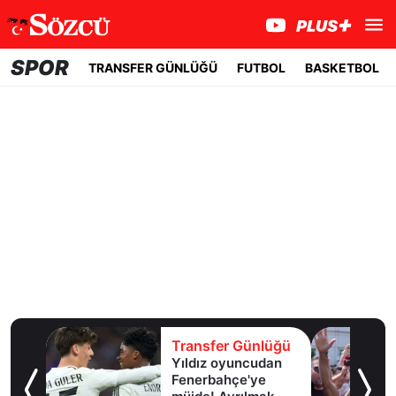
SPOR
TRANSFER GÜNLÜĞÜ
FUTBOL
BASKETBOL
Transfer Günlüğü
Tra
Yıldız oyuncudan
Tra
Fenerbahçe'ye
Sal