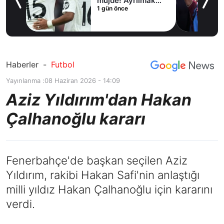
rdi
müjde! Ayrılmak
1 gün önce
istiyor
Haberler
-
Futbol
Yayınlanma :
08 Haziran 2026 - 14:09
Aziz Yıldırım'dan Hakan
Çalhanoğlu kararı
Fenerbahçe'de başkan seçilen Aziz
Yıldırım, rakibi Hakan Safi'nin anlaştığı
milli yıldız Hakan Çalhanoğlu için kararını
verdi.