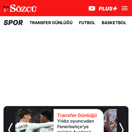
SPOR
TRANSFER GÜNLÜĞÜ
FUTBOL
BASKETBOL
üğü
Transfer Günlüğü
irdi,
Yıldız oyuncudan
Fenerbahçe'ye