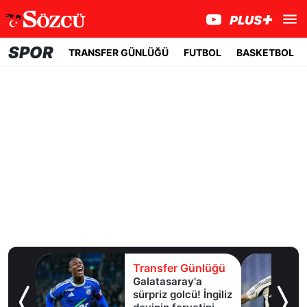
SPOR
TRANSFER GÜNLÜĞÜ
FUTBOL
BASKETBOL
lüğü
Transfer Günlüğü
 beki
Galatasaray'a
tı
sürpriz golcü! İngiliz