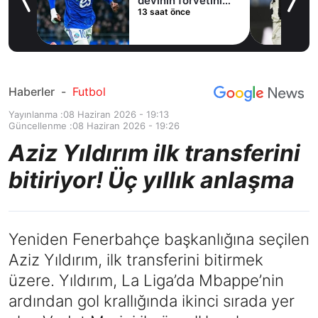
devinin forvetini
13 saat önce
istiyor
Haberler
-
Futbol
Yayınlanma :
08 Haziran 2026 - 19:13
Güncellenme :
08 Haziran 2026 - 19:26
Aziz Yıldırım ilk transferini
bitiriyor! Üç yıllık anlaşma
Yeniden Fenerbahçe başkanlığına seçilen
Aziz Yıldırım, ilk transferini bitirmek
üzere. Yıldırım, La Liga’da Mbappe’nin
ardından gol krallığında ikinci sırada yer