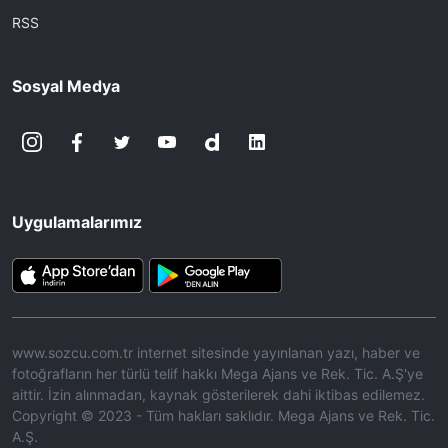
RSS
Sosyal Medya
Uygulamalarımız
www.sozcu.com.tr internet sitesinde yayınlanan yazı, haber ve
fotoğrafların her türlü telif hakkı Mega Ajans ve Rek. Tic. A.Ş'ye
aittir. İzin alınmadan, kaynak gösterilerek dahi iktibas edilemez.
Copyright © 2023 - Tüm hakları saklıdır. Mega Ajans ve Rek. Tic.
A.Ş.