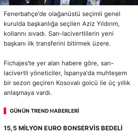
Fenerbahçe’de olağanüstü seçimli genel
kurulda başkanlığa seçilen Aziz Yıldırım,
kollarını sıvadı. Sarı-lacivertlilerin yeni
başkanı ilk transferini bitirmek üzere.
Fichajes'te yer alan habere göre, sarı-
lacivertli yöneticiler, İspanya'da muhteşem
bir sezon geçiren Kosovalı golcü ile üç yıllık
anlaşmaya vardı.
GÜNÜN TREND HABERLERI
00:02
/ 06:57
15,5 MİLYON EURO BONSERVİS BEDELİ
Sesi Aç