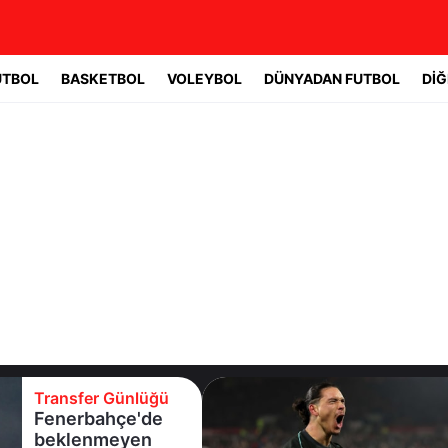
UTBOL
BASKETBOL
VOLEYBOL
DÜNYADAN FUTBOL
DİĞ
Transfer Günlüğü
Fenerbahçe'de
beklenmeyen