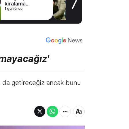
kiralama
1 gün önce
konusunda Al
Hilal ile anlaştı!
Adım adım Nunez
pmayacağız'
rı da getireceğiz ancak bunu