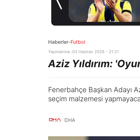
Coşkulu
20 saat önce
karşılama
Haberler
-
Futbol
Yayınlanma :
03 Haziran 2026 - 21:21
Aziz Yıldırım: 'Oy
Fenerbahçe Başkan Adayı Aziz
seçim malzemesi yapmayacağı
DHA