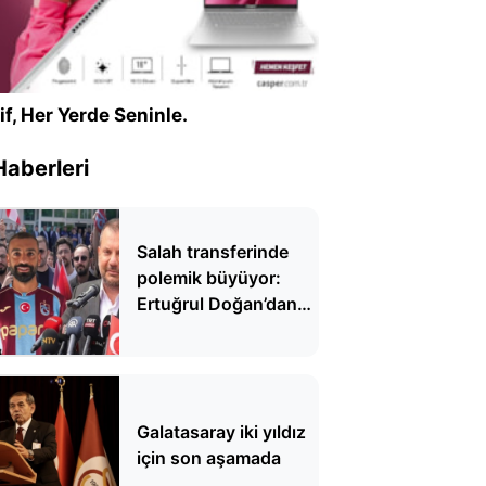
if, Her Yerde Seninle.
Haberleri
Salah transferinde
polemik büyüyor:
Ertuğrul Doğan’dan
Serdal Adalı’ya çarpıcı
yanıt
Galatasaray iki yıldız
için son aşamada