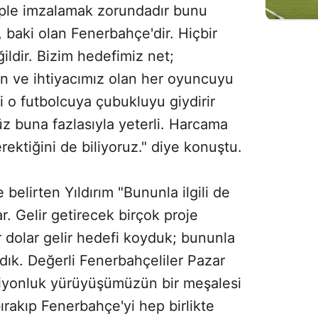
üple imzalamak zorundadır bunu
, baki olan Fenerbahçe'dir. Hiçbir
ldir. Bizim hedefimiz net;
 ve ihtiyacımız olan her oyuncuyu
i o futbolcuya çubukluyu giydirir
z buna fazlasıyla yeterli. Harcama
ektiğini de biliyoruz." diye konuştu.
e belirten Yıldırım "Bununla ilgili de
r. Gelir getirecek birçok proje
 dolar gelir hedefi koyduk; bununla
adık. Değerli Fenerbahçeliler Pazar
iyonluk yürüyüşümüzün bir meşalesi
bırakıp Fenerbahçe'yi hep birlikte