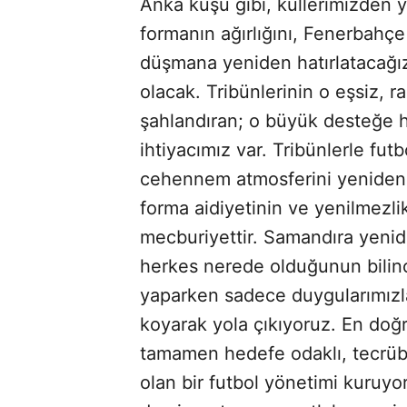
Anka kuşu gibi, küllerimizden 
formanın ağırlığını, Fenerbahç
düşmana yeniden hatırlatacağız
olacak. Tribünlerinin o eşsiz, r
şahlandıran; o büyük desteğe 
ihtiyacımız var. Tribünlerle fut
cehennem atmosferini yeniden
forma aidiyetinin ve yenilmezlik
mecburiyettir. Samandıra yeni
herkes nerede olduğunun bilinc
yaparken sadece duygularımızla 
koyarak yola çıkıyoruz. En doğru
tamamen hedefe odaklı, tecrübe
olan bir futbol yönetimi kuruyo