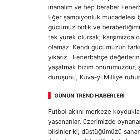
inanalım ve hep beraber Fenerb
Eğer şampiyonluk mücadelesi 
gücümüz birlik ve beraberliğimi
tek yürek olursak; karşımızda d
olamaz. Kendi gücümüzün farkın
yıkarız. Fenerbahçe değerlerini
yaşatmak bizim onurumuzdur, şe
ABERİ OKU
➜
duruşunu, Kuva-yi Milliye ruhu
GÜNÜN TREND HABERLERI
Futbol aklını merkeze koyduklar
SÖZCÜ SON DAKİKA
yaşananlar, üzerimizde oynanan
bilsinler ki; düştüğümüzü sanan