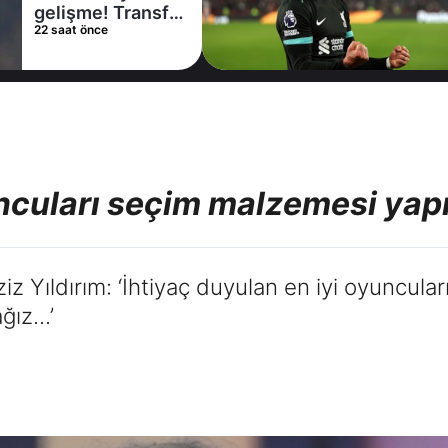
gelişme! Transfer
22 saat önce
iptal oldu
uncuları seçim malzemesi ya
 Yıldırım: ‘İhtiyaç duyulan en iyi oyuncula
z...’