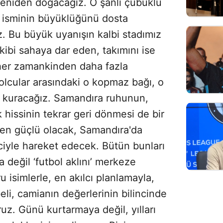
yeniden doğacağız. O şanlı çubuklu
e isminin büyüklüğünü dosta
. Bu büyük uyanışın kalbi stadımız
akibi sahaya dar eden, takımını ise
her zamankinden daha fazla
bolcular arasındaki o kopmaz bağı, o
 kuracağız. Samandıra ruhunun,
 hissinin tekrar geri dönmesi de bir
den güçlü olacak, Samandıra'da
iyle hareket edecek. Bütün bunları
değil ‘futbol aklını’ merkeze
 isimlerle, en akılcı planlamayla,
li, camianın değerlerinin bilincinde
ruz. Günü kurtarmaya değil, yılları