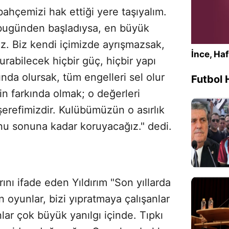
ahçemizi hak ettiği yere taşıyalım.
bugünden başladıysa, en büyük
z. Biz kendi içimizde ayrışmazsak,
İnce, Haf
urabilecek hiçbir güç, hiçbir yapı
da olursak, tüm engelleri sel olur
Futbol 
n farkında olmak; o değerleri
refimizdir. Kulübümüzün o asırlık
nu sonuna kadar koruyacağız." dedi.
ını ifade eden Yıldırım "Son yıllarda
 oyunlar, bizi yıpratmaya çalışanlar
lar çok büyük yanılgı içinde. Tıpkı