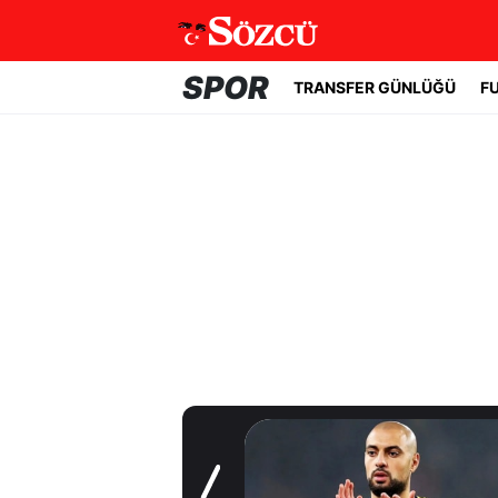
SPOR
TRANSFER GÜNLÜĞÜ
F
Transfer Günlüğü
Trabzonspor
Salah'a kavuştu!