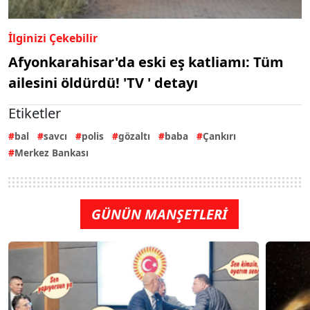
İlginizi Çekebilir
Afyonkarahisar'da eski eş katliamı: Tüm
ailesini öldürdü! 'TV ' detayı
Etiketler
bal
savcı
polis
gözaltı
baba
Çankırı
Merkez Bankası
GÜNÜN MANŞETLERİ