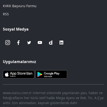
KVKK Başvuru Formu
RSS
Sosyal Medya
Uygulamalarımız
www.sozcu.com.tr internet sitesinde yayınlanan yazı, haber ve
fotoğrafların her türlü telif hakkı Mega Ajans ve Rek. Tic. A.Ş'ye
aittir. İzin alınmadan, kaynak gösterilerek dahi