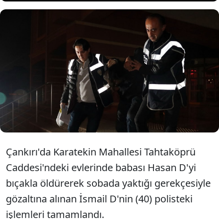
Çankırı'da babasını öldürüp
sobada yaktığı iddiasıyla gözaltına
alınan şüpheli tutuklandı.
Çankırı'da Karatekin Mahallesi Tahtaköprü
Caddesi'ndeki evlerinde babası Hasan D'yi
bıçakla öldürerek sobada yaktığı gerekçesiyle
gözaltına alınan İsmail D'nin (40) polisteki
işlemleri tamamlandı.