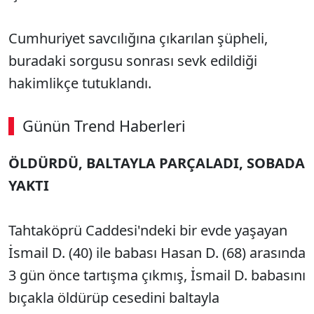
Cumhuriyet savcılığına çıkarılan şüpheli,
buradaki sorgusu sonrası sevk edildiği
hakimlikçe tutuklandı.
Günün Trend Haberleri
00:02
/ 03:53
ÖLDÜRDÜ, BALTAYLA PARÇALADI, SOBADA
Sesi Aç
YAKTI
Tahtaköprü Caddesi'ndeki bir evde yaşayan
İsmail D. (40) ile babası Hasan D. (68) arasında
3 gün önce tartışma çıkmış, İsmail D. babasını
bıçakla öldürüp cesedini baltayla