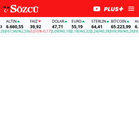
ALTIN
FAİZ
DOLAR
EURO
STERLIN
BITCOIN
ALTIN
6.660,55
39,92
47,71
55,19
64,41
65.223,99
6.66
167,96
(%2,59)
-0,07
(%-0,17)
0,09
(%0,18)
0,18
(%0,32)
0,24
(%0,38)
169,99
(%0,26)
167,9