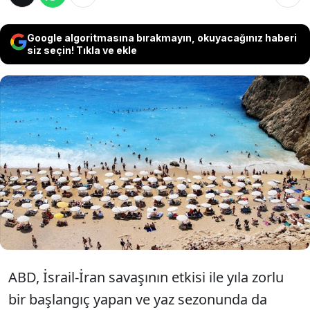
Google algoritmasına bırakmayın, okuyacağınız haberi
siz seçin! Tıkla ve ekle
Yaklaşan 9 günlük bayram tatilinin yabancı
turist açısından yıla yaralı başlayan turizm
sektörüne yerli turistle birlikte nefes
aldırması bekleniyor. Haziranın ilk haftasının
hareketli geçmesi öngörülüyor.
ABD, İsrail-İran savaşının etkisi ile yıla zorlu
bir başlangıç yapan ve yaz sezonunda da