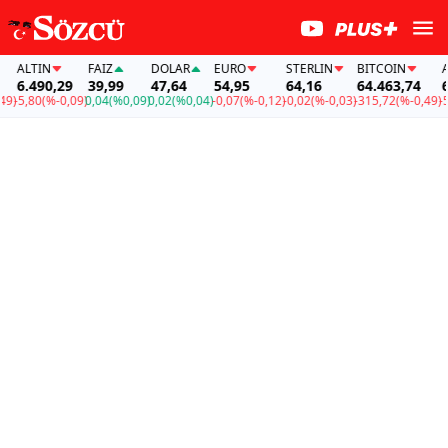
ALTIN
FAİZ
DOLAR
EURO
STERLIN
BITCOIN
ALT
6.490,29
39,99
47,64
54,95
64,16
64.463,74
6.4
-5,80
(%-0,09)
0,04
(%0,09)
0,02
(%0,04)
-0,07
(%-0,12)
-0,02
(%-0,03)
-315,72
(%-0,49)
-5,80