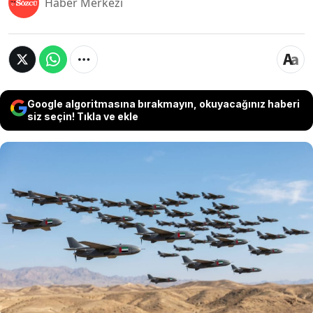
Haber Merkezi
Google algoritmasına bırakmayın, okuyacağınız haberi
siz seçin! Tıkla ve ekle
WSJ’nin haberine göre BAE, İran’a karşı ABD-
İsrail koalisyonuna gizlice dahil oldu. Rafinerileri
hedef alınan Emirlik, İHA ve füzelerle İran'ı
doğrudan vuran ilk Körfez ülkesi olarak dikkat
çekti. Bu hamleyle BAE, bölgedeki en aktif ve
askeri iş birliğine açık güç konumuna yükseldi.