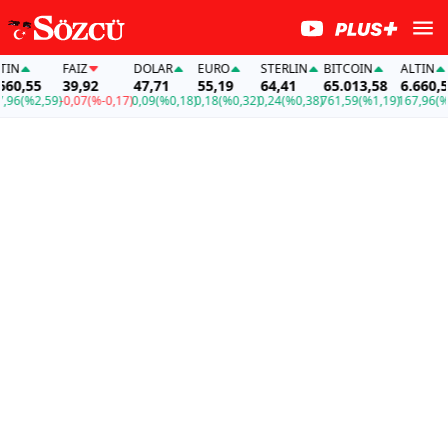
FAİZ
DOLAR
EURO
STERLIN
BITCOIN
ALTIN
,55
39,92
47,71
55,19
64,41
65.013,58
6.660,55
(%2,59)
-0,07
(%-0,17)
0,09
(%0,18)
0,18
(%0,32)
0,24
(%0,38)
761,59
(%1,19)
167,96
(%2,5