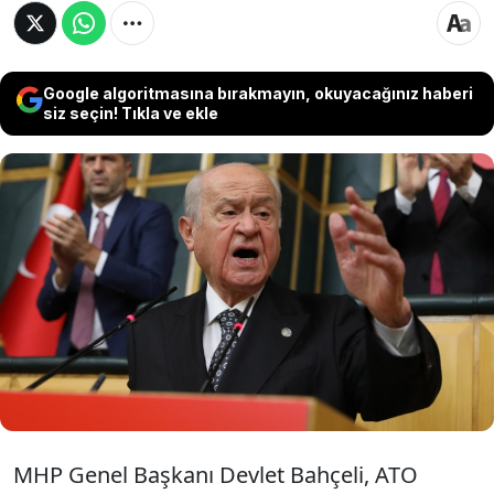
Google algoritmasına bırakmayın, okuyacağınız haberi
siz seçin! Tıkla ve ekle
MHP lideri, Anayasa Mahkemesi hakkında
konuştu. Bahçeli "Anayasa Mahkemesi artık bir
güvenlik sorunudur. Ya kapatılmalı ya da yeni
baştan yapılandırılmalı" dedi. Ayrıca MHP'nin
yeni anayasa taslağının tamamlandığını
açıkladı.
MHP Genel Başkanı Devlet Bahçeli, ATO