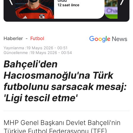
cak
oldu
12 saat önce
Haberler
-
Futbol
Yayınlanma :
19 Mayıs 2026 - 00:51
Güncellenme :
19 Mayıs 2026 - 00:54
Bahçeli'den
Hacıosmanoğlu'na Türk
futbolunu sarsacak mesaj:
'Ligi tescil etme'
MHP Genel Başkanı Devlet Bahçeli'nin
Türkiye Futbol Federasyonu (TFF)