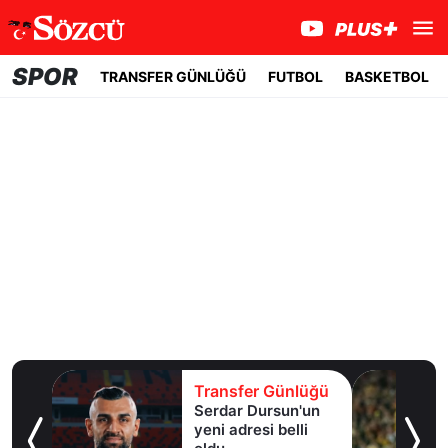
SPOR
TRANSFER GÜNLÜĞÜ
FUTBOL
BASKETBOL
lüğü
Transfer Günlüğü
er
Serdar Dursun'un
k!
yeni adresi belli