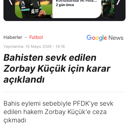
fer
konusunda Al Hilal
2 gün önce
ile anlaştı! Adım
adım Nunez
Haberler
-
Futbol
Yayınlanma :
15 Mayıs 2026 - 14:16
Bahisten sevk edilen
Zorbay Küçük için karar
açıklandı
Bahis eylemi sebebiyle PFDK'ye sevk
edilen hakem Zorbay Küçük'e ceza
çıkmadı