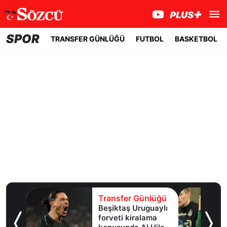
SPOR
TRANSFER GÜNLÜĞÜ
FUTBOL
BASKETBOL
lüğü
Transfer Günlüğü
e
Beşiktaş Uruguaylı
forveti kiralama