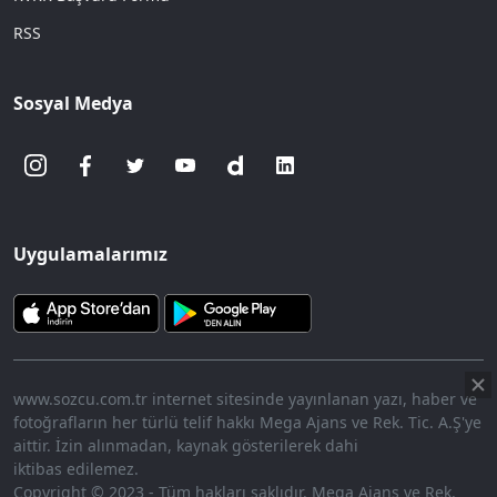
RSS
Sosyal Medya
Uygulamalarımız
www.sozcu.com.tr internet sitesinde yayınlanan yazı, haber ve
fotoğrafların her türlü telif hakkı Mega Ajans ve Rek. Tic. A.Ş'ye
aittir. İzin alınmadan, kaynak gösterilerek dahi
iktibas edilemez.
Copyright © 2023 - Tüm hakları saklıdır. Mega Ajans ve Rek.