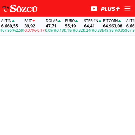
LTIN
FAİZ
DOLAR
EURO
STERLIN
BITCOIN
ALTIN
.660,55
39,92
47,71
55,19
64,41
64.963,08
6.660,
7,96
(%2,59)
-0,07
(%-0,17)
0,09
(%0,18)
0,18
(%0,32)
0,24
(%0,38)
549,98
(%0,85)
167,96
(