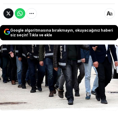
Google algoritmasına bırakmayın, okuyacağınız haberi
siz seçin! Tıkla ve ekle
Bakan Gürlek, "Eskişehir Cumhuriyet
Başsavcılığımızın koordinesinde; yasa dışı bahis,
nitelikli dolandırıcılık ve kara para aklama
suçlarına yönelik 33 ilimizde gerçekleştirilen eş
zamanlı operasyonla, gençlerimizin kanını emen
kirli bir çark daha darmadağın edilmiştir"
ifadelerini kullandı.