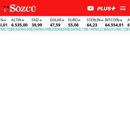
ALTIN
FAİZ
DOLAR
EURO
STERLIN
BITCOIN
ALT
01
6.535,00
39,99
47,59
55,06
64,23
64.554,01
6.5
,72)
38,92
(%0,60)
0,04
(%0,09)
0,03
(%0,06)
0,06
(%0,10)
0,14
(%0,21)
464,01
(%0,72)
38,9