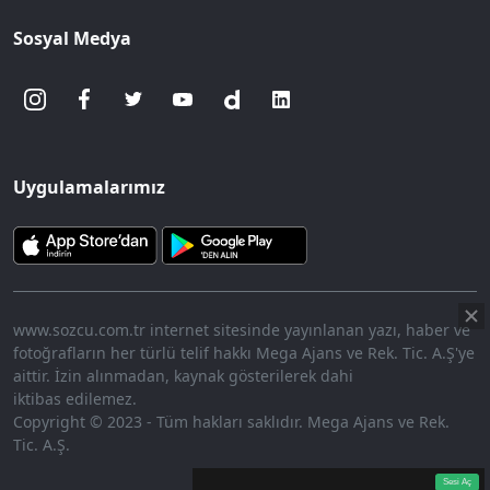
Sosyal Medya
Uygulamalarımız
www.sozcu.com.tr internet sitesinde yayınlanan yazı, haber ve
fotoğrafların her türlü telif hakkı Mega Ajans ve Rek. Tic. A.Ş'ye
aittir. İzin alınmadan, kaynak gösterilerek dahi
iktibas edilemez.
Copyright © 2023 - Tüm hakları saklıdır. Mega Ajans ve Rek.
Tic. A.Ş.
360p
Loaded
:
Sesi
14.57%
Aç
Sesi Aç