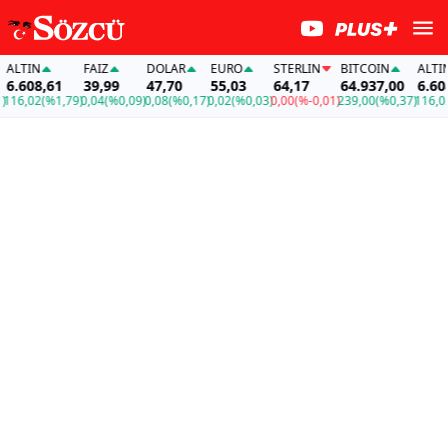
ALTIN
FAİZ
DOLAR
EURO
STERLIN
BITCOIN
ALTIN
6.608,61
39,99
47,70
55,03
64,17
64.937,00
6.608,
16,02
(%1,79)
0,04
(%0,09)
0,08
(%0,17)
0,02
(%0,03)
0,00
(%-0,01)
239,00
(%0,37)
116,02
(