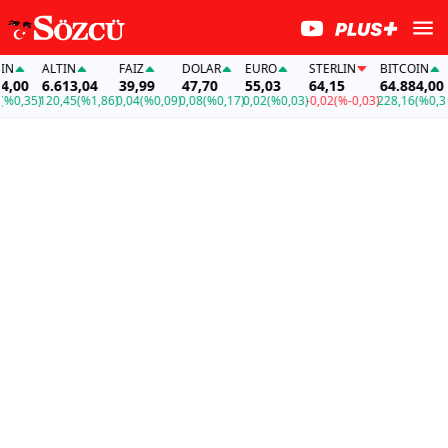
ALTIN
FAİZ
DOLAR
EURO
STERLIN
BITCOIN
A
00
6.613,04
39,99
47,70
55,03
64,15
64.884,00
6
,35)
120,45
(%1,86)
0,04
(%0,09)
0,08
(%0,17)
0,02
(%0,03)
-0,02
(%-0,03)
228,16
(%0,35)
1