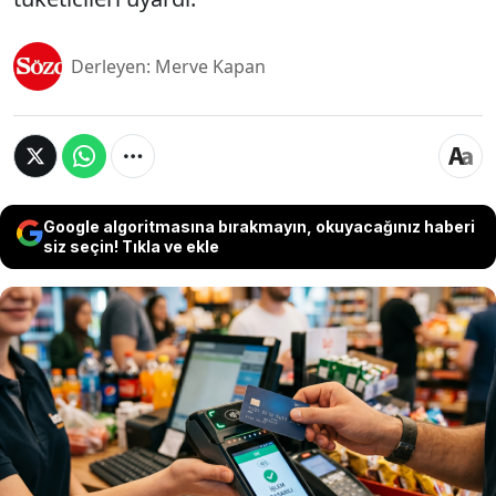
Derleyen: Merve Kapan
Google algoritmasına bırakmayın, okuyacağınız haberi
siz seçin! Tıkla ve ekle
Alışverişlerde hız kazandıran temassız ödeme
özelliği, banka kartı (debit kart) kullanıcıları için
telafisi zor bir finansal riske dönüştü. Kredi kartı
mağduriyetlerinde bankaların hukuki sorumluluğu
ve güvencesi bulunurken, banka kartıyla yapılan
usulsüz temassız işlemlerde doğrudan vatandaşın
hesabındaki nakit para eksiliyor. Uzmanlar, iki kart