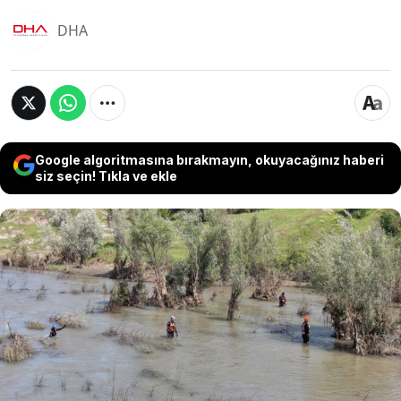
DHA
Google algoritmasına bırakmayın, okuyacağınız haberi
siz seçin! Tıkla ve ekle
Sivas'ın Koyulhisar ilçesinde takla atan
otomobilden yaralı kurtulduktan sonra kazanın
şokuyla Kelkit Çayı'na düştüğü değerlendirilen
Esma Nur Hacıosmanoğlu'nu (18) arama
çalışmaları, 21'inci gününe girdi. Kılıçkaya
Barajı'nın kapaklarının kapatılması ile Kelkit
Çayı'nda su seviyesi düşerken, bölgede arama
çalışmaları yeniden başlatıldı.