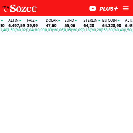
ALTIN
FAİZ
DOLAR
EURO
STERLIN
BITCOIN
ALTIN
6.497,59
39,99
47,60
55,06
64,28
64.328,90
6.497,
0)
1,50
(%0,02)
0,04
(%0,09)
0,03
(%0,06)
0,05
(%0,09)
0,18
(%0,28)
258,89
(%0,40)
1,50
(%0