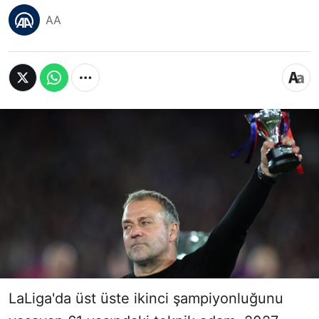
AA
LaLiga'da üst üste ikinci şampiyonluğunu