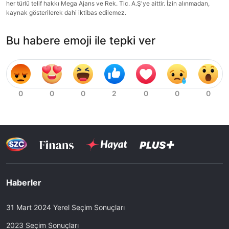
her türlü telif hakkı Mega Ajans ve Rek. Tic. A.Ş'ye aittir. İzin alınmadan,
kaynak gösterilerek dahi iktibas edilemez.
Bu habere emoji ile tepki ver
Haberler
31 Mart 2024 Yerel Seçim Sonuçları
2023 Seçim Sonuçları