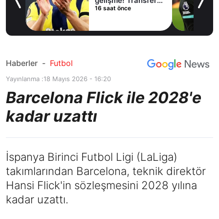
lama
gelişme! Transfer
16 saat önce
iptal oldu
Haberler
-
Futbol
Yayınlanma :
18 Mayıs 2026 - 16:20
Barcelona Flick ile 2028'e
kadar uzattı
İspanya Birinci Futbol Ligi (LaLiga)
takımlarından Barcelona, teknik direktör
Hansi Flick'in sözleşmesini 2028 yılına
kadar uzattı.