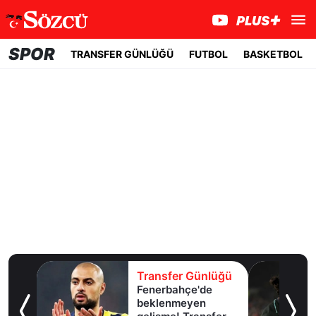
SPOR
TRANSFER GÜNLÜĞÜ
FUTBOL
BASKETBOL
lüğü
Transfer Günlüğü
Fenerbahçe'de
u!
beklenmeyen