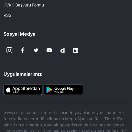
KVKK Başvuru Formu
RSS
Sosyal Medya
Uygulamalarımız
www.sozcu.com.tr internet sitesinde yayınlanan yazı, haber ve
fotoğrafların her türlü telif hakkı Mega Ajans ve Rek. Tic. A.Ş'ye
aittir. İzin alınmadan, kaynak gösterilerek dahi iktibas edilemez.
Copyright © 2023 - Tüm hakları saklıdır. Mega Ajans ve Rek. Tic.