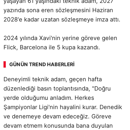
yaşayan 61 yaşındaki teknik adam, 2027
yazında sona eren sözleşmesini Haziran
2028'e kadar uzatan sözleşmeye imza attı.
2024 yılında Xavi'nin yerine göreve gelen
Flick, Barcelona ile 5 kupa kazandı.
GÜNÜN TREND HABERLERI
Deneyimli teknik adam, geçen hafta
SÖZCÜ SON DAKİKA
düzenlediği basın toplantısında, "Doğru
yerde olduğumu anladım. Herkes
Şampiyonlar Ligi'nin hayalini kurar. Denedik
ve denemeye devam edeceğiz. Göreve
devam etmem konusunda bana duyulan