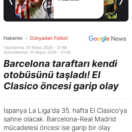
yor!
ov
Haberler
-
Dünyadan Futbol
Yayınlanma :
10 Mayıs 2026 - 21:48
Güncellenme :
10 Mayıs 2026 - 21:55
Barcelona taraftarı kendi
otobüsünü taşladı! El
Clasico öncesi garip olay
İspanya La Liga'da 35. hafta El Clasico’ya
sahne olacak. Barcelona-Real Madrid
mücadelesi öncesi ise garip bir olay