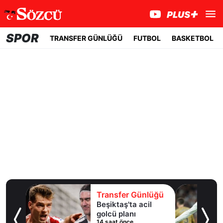
SPOR
TRANSFER GÜNLÜĞÜ
FUTBOL
BASKETBOL
lüğü
Transfer Günlüğü
 10
Beşiktaş'ta acil
an
golcü planı
14 saat önce