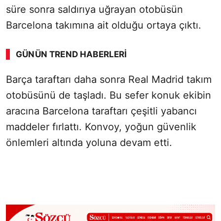
süre sonra saldırıya uğrayan otobüsün
Barcelona takımına ait olduğu ortaya çıktı.
GÜNÜN TREND HABERLERI
00:01
/ 08:06
Barça taraftarı daha sonra Real Madrid takım
Sesi Aç
otobüsünü de taşladı. Bu sefer konuk ekibin
aracına Barcelona taraftarı çeşitli yabancı
maddeler fırlattı. Konvoy, yoğun güvenlik
önlemleri altında yoluna devam etti.