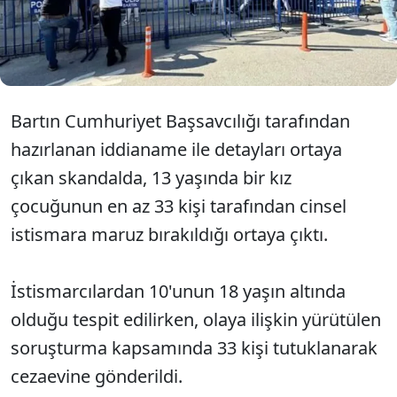
görüştürdüğü öne sürülürken, istismara uğrayan
çocuğun üvey babası Şakir Özkança'nın
yaşananlara ilişkin verdiği ifade 'pes artık' dedirtti.
Bartın Cumhuriyet Başsavcılığı tarafından
hazırlanan iddianame ile detayları ortaya
çıkan skandalda, 13 yaşında bir kız
çocuğunun en az 33 kişi tarafından cinsel
istismara maruz bırakıldığı ortaya çıktı.
İstismarcılardan 10'unun 18 yaşın altında
olduğu tespit edilirken, olaya ilişkin yürütülen
soruşturma kapsamında 33 kişi tutuklanarak
cezaevine gönderildi.