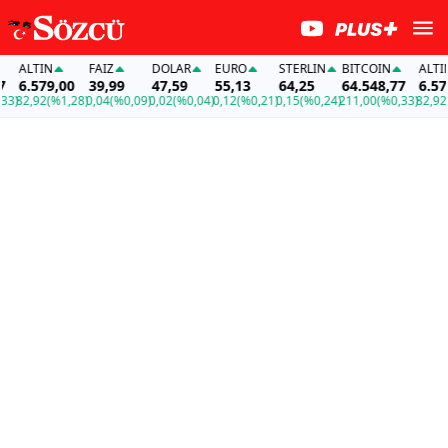
ALTIN
FAİZ
DOLAR
EURO
STERLIN
BITCOIN
ALTIN
6.579,00
39,99
47,59
55,13
64,25
64.548,77
6.579,
)
82,92
(%1,28)
0,04
(%0,09)
0,02
(%0,04)
0,12
(%0,21)
0,15
(%0,24)
211,00
(%0,33)
82,92
(%