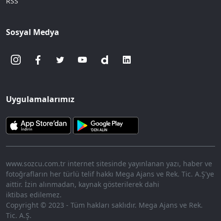
RSS
Sosyal Medya
Uygulamalarımız
www.sozcu.com.tr internet sitesinde yayınlanan yazı, haber ve
fotoğrafların her türlü telif hakkı Mega Ajans ve Rek. Tic. A.Ş'ye
aittir. İzin alınmadan, kaynak gösterilerek dahi
iktibas edilemez.
Copyright © 2023 - Tüm hakları saklıdır. Mega Ajans ve Rek.
Tic. A.Ş.