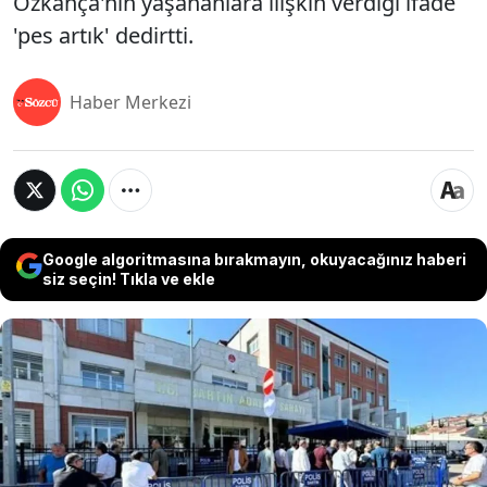
Özkança'nın yaşananlara ilişkin verdiği ifade
'pes artık' dedirtti.
Haber Merkezi
Google algoritmasına bırakmayın, okuyacağınız haberi
siz seçin! Tıkla ve ekle
Amasra ilçesinde yaşayan 13 yaşındaki kız
çocuğuna yönelik 'Cinsel istismar'
soruşturmasında 33 kişinin tutuklanması
Türkiye'de infial yaratırken, tutuklananlar arasında
mağdur çocuğun annesi de yer almıştı. Annenin
çocuğunu 'para karşılığında' başka kişilerle