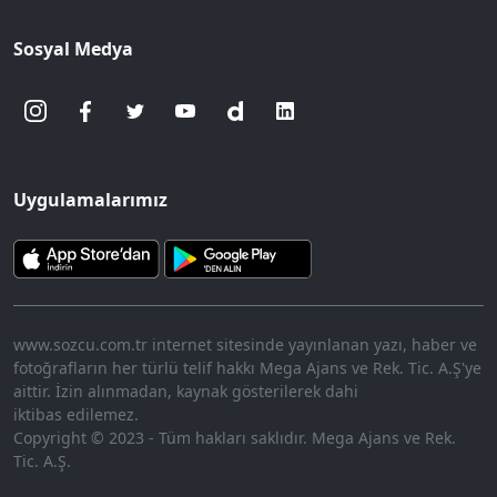
Sosyal Medya
Uygulamalarımız
www.sozcu.com.tr internet sitesinde yayınlanan yazı, haber ve
fotoğrafların her türlü telif hakkı Mega Ajans ve Rek. Tic. A.Ş'ye
aittir. İzin alınmadan, kaynak gösterilerek dahi
iktibas edilemez.
Copyright © 2023 - Tüm hakları saklıdır. Mega Ajans ve Rek.
Tic. A.Ş.