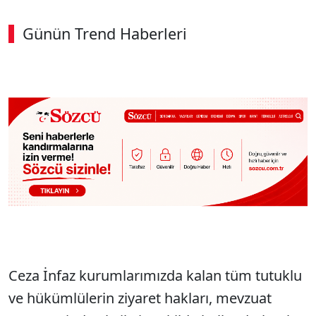
Günün Trend Haberleri
00:02
/ 03:08
Sesi Aç
Ceza İnfaz kurumlarımızda kalan tüm tutuklu
ve hükümlülerin ziyaret hakları, mevzuat