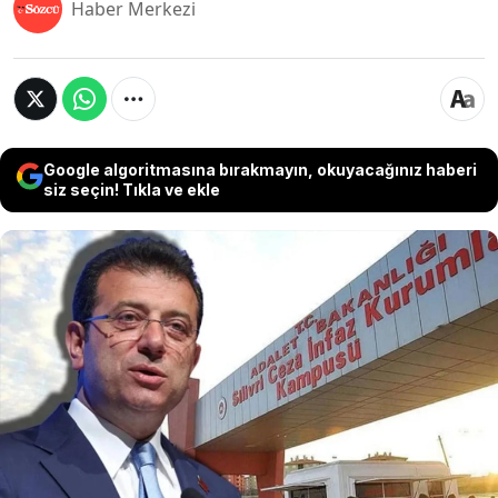
Haber Merkezi
Google algoritmasına bırakmayın, okuyacağınız haberi
siz seçin! Tıkla ve ekle
Bakırköy Cumhuriyet Başsavcılığı, 'Ekrem
İmamoğlu'nun milletvekilleri ile görüşmesinin
yasaklandığına' ilişkin yapılan paylaşımlara
'halkı yanıltıcı bilgiyi alenen yayma'
gerekçesiyle soruşturma başlatıldığını
duyurdu