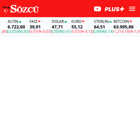
ALTIN
FAİZ
DOLAR
EURO
STERLIN
BITCOIN
6.722,60
39,91
47,71
55,12
64,51
63.995,86
6)
62,05
(%0,93)
-0,01
(%-0,03)
0,00
(%0,01)
-0,07
(%-0,13)
0,09
(%0,14)
-1.214,10
(%-1,86)
6