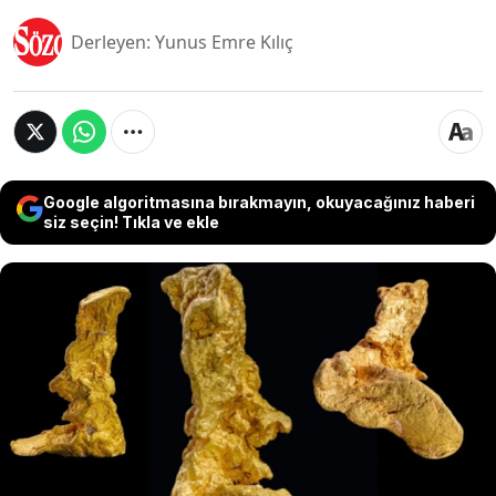
Derleyen: Yunus Emre Kılıç
Google algoritmasına bırakmayın, okuyacağınız haberi
siz seçin! Tıkla ve ekle
Batı yarımkürede bulunmuş en saf ve ağır altın
külçelerinden kabul edilen 'Cortez'in Çizmesi'
görücüye çıkıyor. Müzayedede açık arttırma
usulü ile satışa çıkarılacak olan 'Boot of Cortez'
bulunmasından sonraki ilk 20 yıl müzelerde
sergilenmişti. Şimdi ise bu değerli parça sahibini
arıyor.